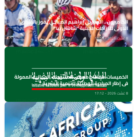
الكاميرون .. المغربي إبراهيم الصباحي يفوز بالسباق
الدولي للدراجات الجبلية "شانتال بيا"
8 غشت 2026 - 18:04
الخميسات ..افتتاح معرض للمنتوجات المجالية الممولة
في إطار المبادرة الوطنية للتنمية البشرية
8 غشت 2026 - 17:12