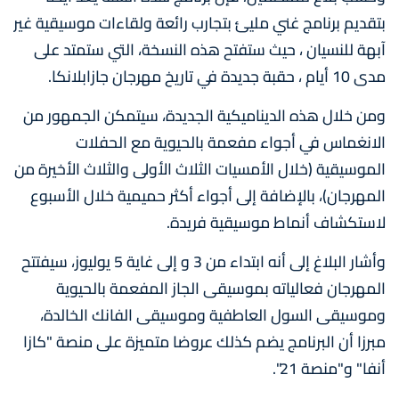
بتقديم برنامج غني مليئ بتجارب رائعة ولقاءات موسيقية غير
آبهة للنسيان ، حيث ستفتح هذه النسخة، التي ستمتد على
مدى 10 أيام ، حقبة جديدة في تاريخ مهرجان جازابلانكا.
ومن خلال هذه الديناميكية الجديدة، سيتمكن الجمهور من
الانغماس في أجواء مفعمة بالحيوية مع الحفلات
الموسيقية (خلال الأمسيات الثلاث الأولى والثلاث الأخيرة من
المهرجان)، بالإضافة إلى أجواء أكثر حميمية خلال الأسبوع
لاستكشاف أنماط موسيقية فريدة.
وأشار البلاغ إلى أنه ابتداء من 3 و إلى غاية 5 يوليوز، سيفتتح
المهرجان فعالياته بموسيقى الجاز المفعمة بالحيوية
وموسيقى السول العاطفية وموسيقى الفانك الخالدة،
مبرزا أن البرنامج يضم كذلك عروضا متميزة على منصة "كازا
أنفا" و"منصة 21".