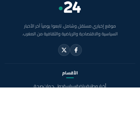
موقع إخباري مستقل وشامل. تابعوا يومياً آخر الأخبار
السياسية والاقتصادية والرياضية والثقافية من المغرب.
الأقسام
أخبار وطنية
رياضة
سياسة
دولي
جهات
صحة
روابط مفيدة
الملك محمد السادس
ولي العهد الأمير مولاي الحسن
مواقيت الصلاة بالمغرب
خريطة المغرب
الصحراء المغربية
حول الموقع