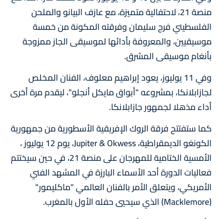
منصة 21، لاحتفالية متميزة، مع عازف البيانو والملحن
الفلسطيني فرج سليمان وفرقته المكونة من خمسة
موسيقيين، والمعروفة بأدائها لموسيقى الجاز ممزوجة
بأنغام موسيقى المشرق.
وفي 11 يوليوز، يعود إبراهيم معلوف، الفنان المخلص
لجازابلانكا، بمشروعه "أبواق مايكل أنجلو"، ليقدم مرة أخرى
أداء مذهلا لجمهور جازابلانكا.
كما ستفتتح فرقة الروك الإفريقية الأسطورية من جمهورية
الكونغو الديمقراطية، Jupiter & Okwess، يوم 12 يوليوز ،
الأمسية الختامية للمهرجان على منصة 21، في حين سيختتم
فعاليات الدورة أحد الأسماء البارزة في المشهد الفني
الأمريكي، ويتعلق الأمر بالفنان العالمي "ماكليمور"
(Macklemore) الذي سيحيي حفله الأول بالمغرب.