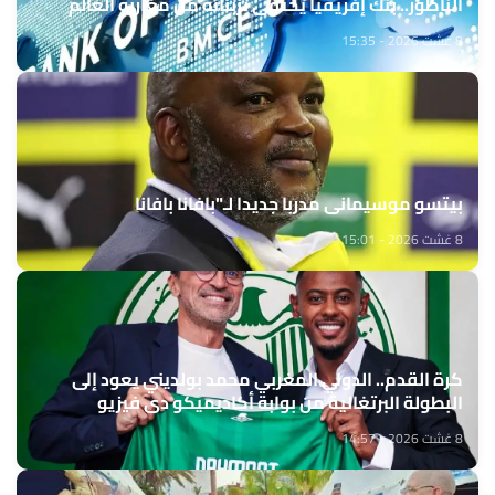
الناظور.. بنك إفريقيا يحتفي بزبنائه من مغاربة العالم
8 غشت 2026 - 15:35
بيتسو موسيماني مدربا جديدا لـ"بافانا بافانا
8 غشت 2026 - 15:01
كرة القدم.. الدولي المغربي محمد بولديني يعود إلى
البطولة البرتغالية من بوابة أكاديميكو دي فيزيو
8 غشت 2026 - 14:57