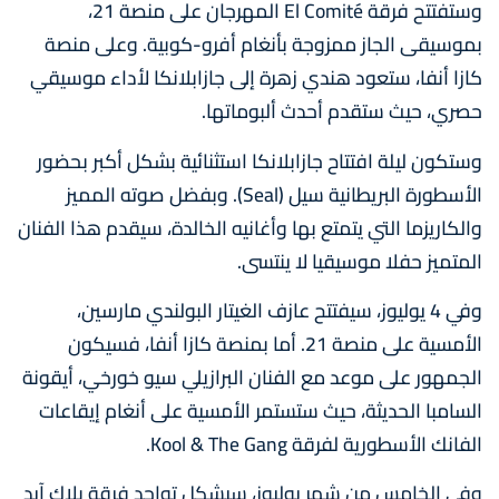
وستفتتح فرقة El Comité المهرجان على منصة 21،
بموسيقى الجاز ممزوجة بأنغام أفرو-كوبية. وعلى منصة
كازا أنفا، ستعود هندي زهرة إلى جازابلانكا لأداء موسيقي
حصري، حيث ستقدم أحدث ألبوماتها.
وستكون ليلة افتتاح جازابلانكا استثنائية بشكل أكبر بحضور
الأسطورة البريطانية سيل (Seal). وبفضل صوته المميز
والكاريزما التي يتمتع بها وأغانيه الخالدة، سيقدم هذا الفنان
المتميز حفلا موسيقيا لا ينتسى.
وفي 4 يوليوز، سيفتتح عازف الغيتار البولندي مارسين،
الأمسية على منصة 21. أما بمنصة كازا أنفا، فسيكون
الجمهور على موعد مع الفنان البرازيلي سيو خورخي، أيقونة
السامبا الحديثة، حيث ستستمر الأمسية على أنغام إيقاعات
الفانك الأسطورية لفرقة Kool & The Gang.
وفي الخامس من شهر يوليوز، سيشكل تواجد فرقة بلاك آيد