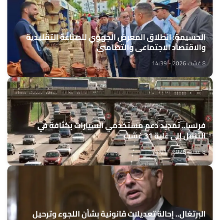
الحسيمة: انطلاق المعرض الجهوي للصناعة التقليدية
والاقتصاد الاجتماعي والتضامني
8 غشت 2026 - 14:39
فرنسا.. تمديد دعم مستخدمي السيارات بكثافة في
التنقل إلى غاية 31 غشت
8 غشت 2026 - 14:01
البرتغال.. إحالة تعديلات قانونية بشأن اللجوء وترحيل