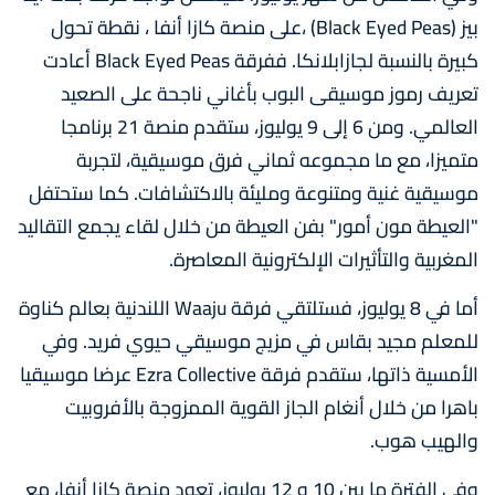
بيز (Black Eyed Peas) ،على منصة كازا أنفا ، نقطة تحول
كبيرة بالنسبة لجازابلانكا. ففرقة Black Eyed Peas أعادت
تعريف رموز موسيقى البوب بأغاني ناجحة على الصعيد
العالمي. ومن 6 إلى 9 يوليوز، ستقدم منصة 21 برنامجا
متميزا، مع ما مجموعه ثماني فرق موسيقية، لتجربة
موسيقية غنية ومتنوعة ومليئة بالاكتشافات. كما ستحتفل
"العيطة مون أمور" بفن العيطة من خلال لقاء يجمع التقاليد
المغربية والتأثيرات الإلكترونية المعاصرة.
أما في 8 يوليوز، فستلتقي فرقة Waaju اللندنية بعالم كناوة
للمعلم مجيد بقاس في مزيج موسيقي حيوي فريد. وفي
الأمسية ذاتها، ستقدم فرقة Ezra Collective عرضا موسيقيا
باهرا من خلال أنغام الجاز القوية الممزوجة بالأفروبيت
والهيب هوب.
وفي الفترة ما بين 10 و 12 يوليوز، تعود منصة كازا أنفا، مع