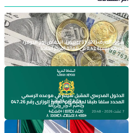
سوق الصرف (27 - 31 يوليوز).. انخفاض زوج الدولار/
الدرهم بنسبة 0,42 في المائة (مركز أبحاث)
7 غشت 2026 - 21:05
الدخول المدرسي المقبل سیتم في موعده الرسمي
المحدد سلفا طبقا لمقتضیات المقرر الوزاري رقم 047.26
(وزارة التربية الوطنية)
7 غشت 2026 - 20:48