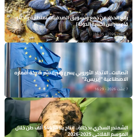
رفع الحظر عن جمع وتسويق الصدفيات بمنطقة واد لاو-
قاع سراس (كتابة الدولة)
7 غشت 2026 - 16:35
اتصالات.. الاتحاد الأوروبي يسرع وتيرة نشر شبكة أقماره
الاصطناعية "إيريس2"
7 غشت 2026 - 16:29
الشمندر السكري بدكالة.. إنتاج يناهز 544 ألف طن خلال
الموسم الفلاحي 2025-2026