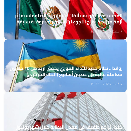
المكسيك والبيرو تستأنفان علاقاتهما الدبلوماسية إثر
أزمة مرتبطة بمنح اللجوء لرئيسة وزراء بيروفية سابقة
7 غشت 2026 - 20:31
رواندا.. نظام جديد للأداء الفوري يحقق أزيد من 10 ملايين
معاملة مالية في غضون أسابيع (البنك المركزي)
7 غشت 2026 - 19:23
كندا: تراجع طفيف في معدل البطالة خلال شهر يوليوز