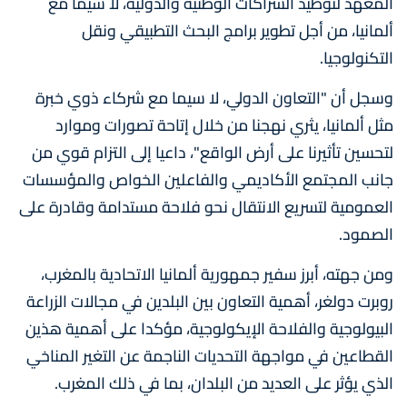
المعهد لتوطيد الشراكات الوطنية والدولية، لا سيما مع
ألمانيا، من أجل تطوير برامج البحث التطبيقي ونقل
التكنولوجيا.
وسجل أن "التعاون الدولي، لا سيما مع شركاء ذوي خبرة
مثل ألمانيا، يثري نهجنا من خلال إتاحة تصورات وموارد
لتحسين تأثيرنا على أرض الواقع"، داعيا إلى التزام قوي من
جانب المجتمع الأكاديمي والفاعلين الخواص والمؤسسات
العمومية لتسريع الانتقال نحو فلاحة مستدامة وقادرة على
الصمود.
ومن جهته، أبرز سفير جمهورية ألمانيا الاتحادية بالمغرب،
روبرت دولغر، أهمية التعاون بين البلدين في مجالات الزراعة
البيولوجية والفلاحة الإيكولوجية، مؤكدا على أهمية هذين
القطاعين في مواجهة التحديات الناجمة عن التغير المناخي
الذي يؤثر على العديد من البلدان، بما في ذلك المغرب.