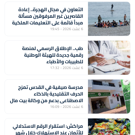
التعاون في مجال الهجرة.. إعادة
القاصرين غير المرفوقين مسألة
مبدأ قائمة على التعليمات الملكية
السامية (مصدر دبلوماسي)
6 غشت 2026 - 19:45
طب.. الإطلاق الرسمي لمنصة
رقمية جديدة للهيئة الوطنية
للطبيبات والأطباء
6 غشت 2026 - 17:32
مدرسة صيفية في القدس تمزج
الحرف التقليدية بالذكاء
الاصطناعي بدعم من وكالة بيت مال
القدس الشريف
6 غشت 2026 - 16:09
مراكش: استقرار الرقم الاستدلالي
للأثمان عند الاستهلاك خلال شهر