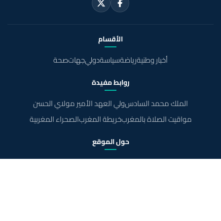
الأقسام
أخبار وطنية
رياضة
سياسة
دولي
جهات
صحة
روابط مفيدة
الملك محمد السادس
ولي العهد الأمير مولاي الحسن
مواقيت الصلاة بالمغرب
خريطة المغرب
الصحراء المغربية
حول الموقع
الرئيسية
الشروط القانونية
سياسة الخصوصية
اتصل بنا
En français
©Maroc24
جميع الحقوق محفوظة 2026 ·
إدارة ملفات تعريف الارتباط