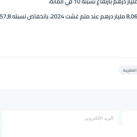
5. بلغت إصدارات النفقات برسم المقاصة حوالي 8,06 مليار درهم عند متم غشت 2024، بانخفاض نسبته ,8
المغربية