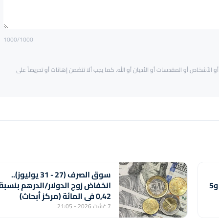
1000
/1000
و الأشخاص أو المقدسات أو الأديان أو الله. كما يجب ألا تتضمن إهانات أو تحريضاً على
سوق الصرف (27 - 31 يوليوز)..
مقابل الدولار ما بين 30 يوليوز و5
انخفاض زوج الدولار/الدرهم بنسبة
0,42 في المائة (مركز أبحاث)
7 غشت 2026 - 21:05