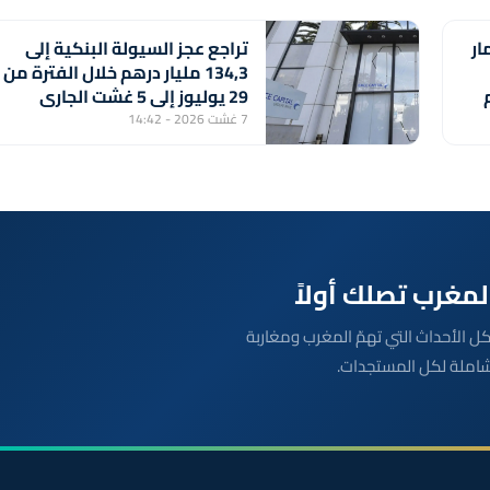
ار
تراجع عجز السيولة البنكية إلى
134,3 مليار درهم خلال الفترة من
29 يوليوز إلى 5 غشت الجاري
(مركز أبحاث)
7 غشت 2026 - 14:42
بعة مباشرة لكل الأحداث التي تهمّ المغرب ومغاربة
شاملة لكل المستجدات.