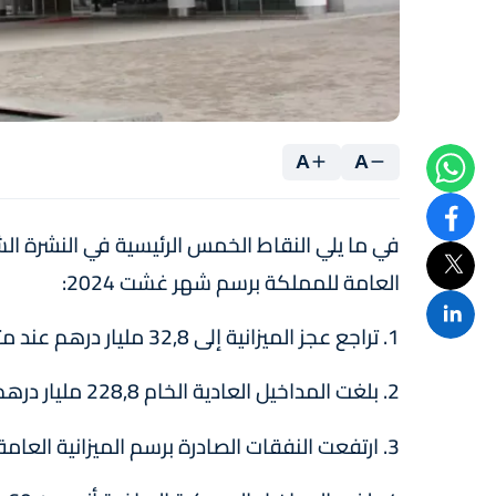
A
A
في ما يلي النقاط الخمس الرئيسية في النشرة الش
العامة للمملكة برسم شهر غشت 2024:
1. تراجع عجز الميزانية إلى 32,8 مليار درهم عند متم غشت،
2. بلغت المداخيل العادية الخام 228,8 مليار درهم، بارتفاع نسبته 11,7 في المائة،
3. ارتفعت النفقات الصادرة برسم الميزانية العامة بنسبة 1,1 في المائة إلى 337,4 مليار درهم،