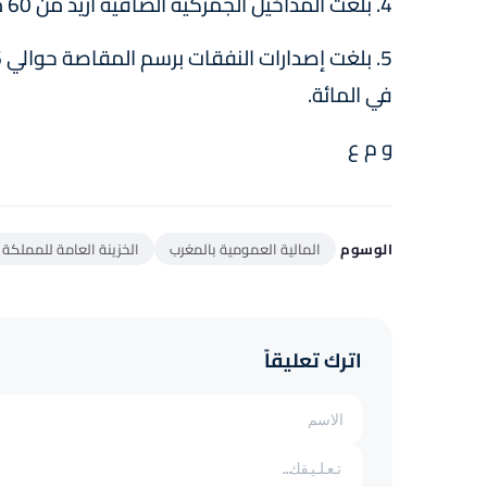
4. بلغت المداخيل الجمركية الصافية أزيد من 60 مليار درهم بارتفاع نسبته 10 في المائة،
في المائة.
و م ع
الوسوم
المالية العمومية بالمغرب
الخزينة العامة للمملكة 
اترك تعليقاً