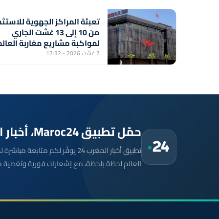
تعبئة المراكز الجهوية للاستثم
من 10 إلى 13 غشت الجاري
لمواكبة مشاريع مغاربة العالم
7 غشت 2026 - 17:32
حمّل تطبيق Maroc24، أخبار المغرب تصلك أولاً
تطبيق أخبار المغرب 24 يوفّر لكم متا
العالم لحظة بلحظة، مع إشعارات فورية وتغطية 