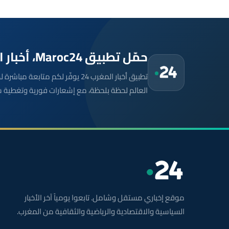
حمّل تطبيق Maroc24، أخبار المغرب تصلك أولاً
تطبيق أخبار المغرب 24 يوفّر لكم متا
العالم لحظة بلحظة، مع إشعارات فورية وتغطية 
موقع إخباري مستقل وشامل. تابعوا يومياً آخر الأخبار
السياسية والاقتصادية والرياضية والثقافية من المغرب.