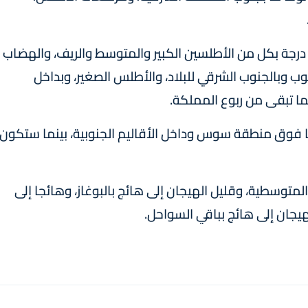
ما درجات الحرارة الدنيا، فستتراوح ما بين 13 و18 درجة بكل من الأطلسين الكبير والمتوسط والريف، والهضاب
22 و29 درجة بأقصى الجنوب وبالجنوب الشرقي للبلاد، والأطلس الصغير، وبداخل
فا فوق منطقة سوس وداخل الأقاليم الجنوبية، بينما ستكون
لمتوسطية، وقليل الهيجان إلى هائج بالبوغاز، وهائجا إلى
هيجان إلى هائج بباقي السواحل.