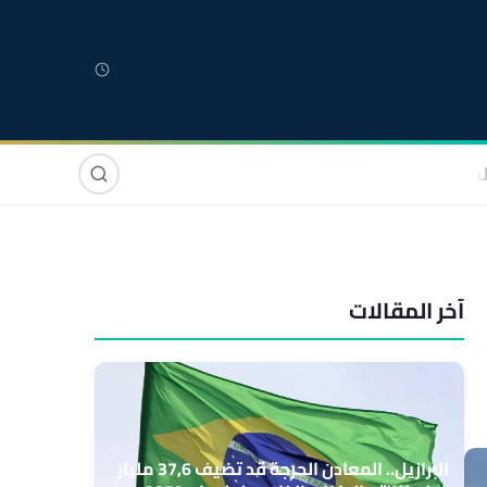
لمغربية
مغاربة العالم
دولي
صوت وصورة
آخر المقالات
البرازيل.. المعادن الحرجة قد تضيف 37,6 مليار