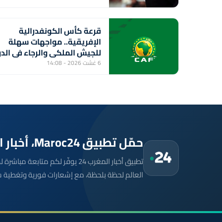
قرعة كأس الكونفدرالية
الإفريقية.. مواجهات سهلة
للجيش الملكي والرجاء في الدو
التمهيدي الثاني
6 غشت 2026 - 14:08
حمّل تطبيق Maroc24، أخبار المغرب تصلك أولاً
تطبيق أخبار المغرب 24 يوفّر لكم متا
العالم لحظة بلحظة، مع إشعارات فورية وتغطية 