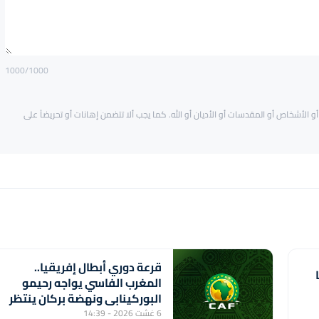
1000
/1000
و الأشخاص أو المقدسات أو الأديان أو الله. كما يجب ألا تتضمن إهانات أو تحريضاً على
قرعة دوري أبطال إفريقيا..
المغرب الفاسي يواجه رحيمو
البوركينابي ونهضة بركان ينتظر
الفائز من مباراة ستار سبور
6 غشت 2026 - 14:39