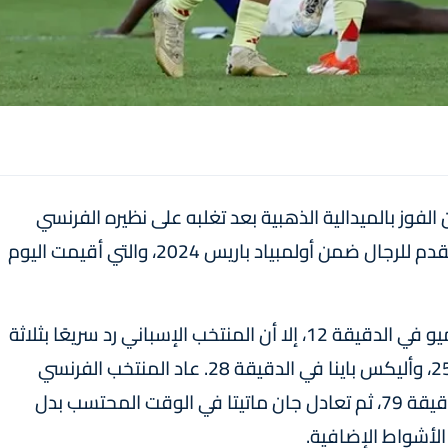
لفوز بالميدالية الذهبية بعد تغلبه على نظيره الفرنسي
بنتيجة (5-3) في المباراة النهائية لمسابقة كرة القدم للرجال ضمن أولمبياد باريس 2024، والتي أقيمت اليوم
افتتح المنتخب الفرنسي التسجيل عن طريق إنزو ميو في الدقيقة 12، إلا أن المنتخب الإسباني رد سريعًا بثلاثة
أهداف سجلها فيرمين لوبيز في الدقيقتين 18 و25، وأليكس باينا في الدقيقة 28. عاد المنتخب الفرنسي
لتقليص الفارق بواسطة مغناس أكليوش في الدقيقة 79، ثم تعادل جان ماتيتا في الوقت المحتسب بدل