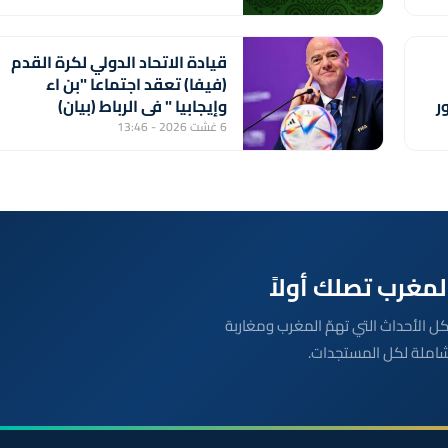
السيراليوني وميدينا يونايتد
الغامبي
قيادة الاتحاد الدولي لكرة القدم
(فيفا) تعقد اجتماعا "بن اء
ر
وإيجابيا " في الرباط (بيان)
6 غشت 2026 - 13:46
بعة مباشرة لكل الأحداث التي تهمّ المغرب ومغاربة
شاملة لكل المستجدات.