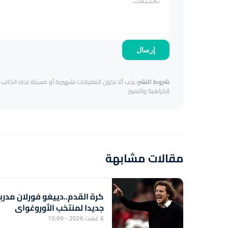
إرسال
شروط النشر:
يجب ألا تكون التعليقات تشهيرية أو مسيئة تجاه الكاتب أ
الكراهية والتمييز.
مقالات مشابهة
كرة القدم..دييغو فورلان مدربا
جديدا لمنتخب الأوروغواي
6 غشت 2026 - 15:09