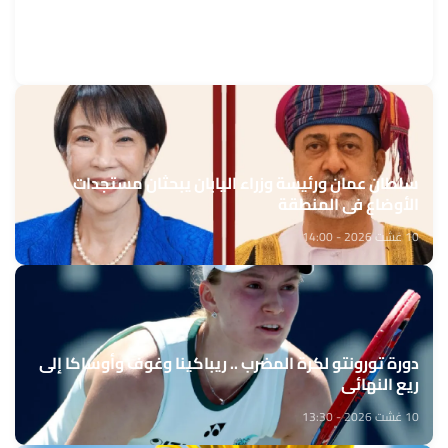
انطلاق الدورة الـ20 لمسابقة جائزة محمد السادس
الدولية في حفظ القرآن الكريم وترتيله وتجويده وتفسيره
10 غشت 2026 - 14:30
سلطان عمان ورئيسة وزراء اليابان يبحثان مستجدات
الأوضاع في المنطقة
10 غشت 2026 - 14:00
دورة تورونتو لكرة المضرب .. ريباكينا وغوف وأوساكا إلى
ريع النهائي
10 غشت 2026 - 13:30