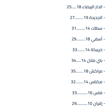
- الدار البيضاء 18.....25
- الجديدة 19.........27
- سطات 14.........31
- آسفي 18.........29
- خريبكة 14........33
- بني ملال 14.....34
- مراكش 18........35
- مكناس 14........32
- فاس 16...........33
- إفران 10...........29