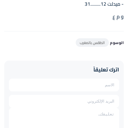
- ميدلت 12.........31
و م ع
الوسوم
الطقس بالمغرب
اترك تعليقاً