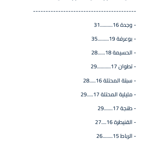
-----------------------------------------
- وجدة 16..........31
- بوعرفة 19.........35
- الحسيمة 18......28
- تطوان 17...........29
- سبتة المحتلة 16.....28
- مليلية المحتلة 17.....29
- طنجة 17.......29
- القنيطرة 16....27
- الرباط 15........26