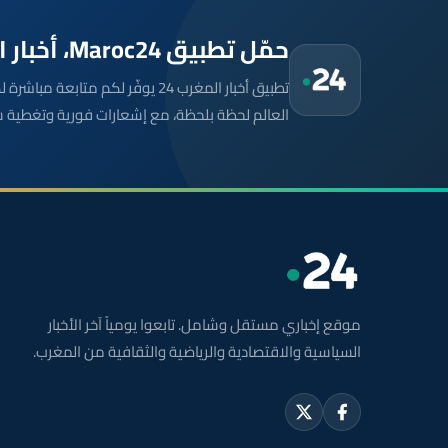
حمّل تطبيق Maroc24، أخبار المغرب تصلك أولاً
تطبيق أخبار المغرب 24 يوفّر لكم متا
العالم لحظة بلحظة، مع إشعارات فورية وتغطية 
موقع إخباري مستقل وشامل. تابعوا يومياً آخر الأخبار
السياسية والاقتصادية والرياضية والثقافية من المغرب.