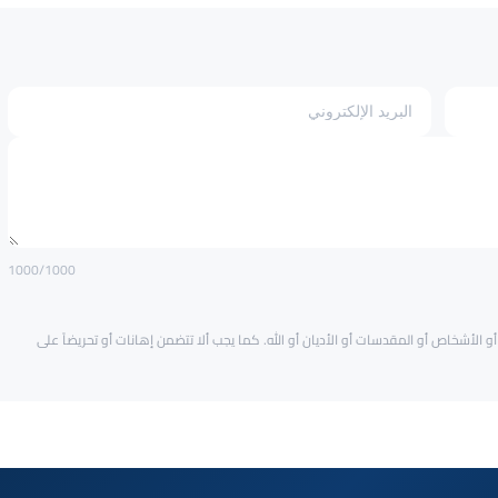
1000
/1000
و الأشخاص أو المقدسات أو الأديان أو الله. كما يجب ألا تتضمن إهانات أو تحريضاً على