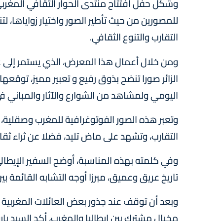
وشكل حفل افتتاح منتدى الحوار الثقافي المغربي 
للمصورين من حيث تأطير الصور واختيار زواياها،
التقارب والتنوع الثقافي.
الزائر صورا تنضح بذوق رفيع و تعبير مميز، توقع
اليومي ولمشاهد من الشوارع والآثار والمباني في 
وتعبر هذه الصور الفوتوغرافية للمغرب وصقلية،
التقارب، وتشهد على ماض تليد، فضلا عن ثراء ثق
وفي كلمته بهذه المناسبة، أوضح السفير الإيطالي 
تاريخ عريق وعميق، مبرزا أوجه التشابه القائمة 
وبعد أن توقف عند جذور بعض العائلات المغربية 
مخيال مشترك بين إيطاليا والمغرب، أكد السيد بار