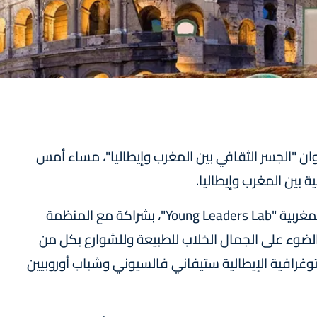
ن "الجسر الثقافي بين المغرب وإيطاليا"، مساء أمس
 بين المغرب وإيطاليا.
ويلقي هذا المعرض المنظم من قبل المنظمة المغربية "Young Leaders Lab"، بشراكة مع المنظمة
الية غير الحكومية "Free Minds in Action"، الضوء على الجمال الخلاب للطبيعة وللشوارع بكل من
رافية الإيطالية ستيفاني فالسيوني وشباب أوروبيين