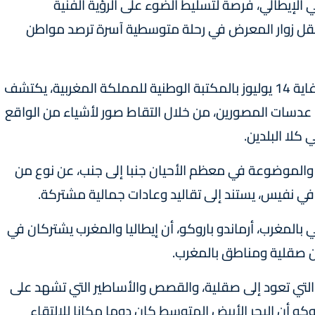
الإيطالي، فرصة لتسليط الضوء على الرؤية الفنية
 لتنقل زوار المعرض في رحلة متوسطية آسرة ترصد مواطن
ومن خلال أعمال هذا المعرض، الذي يستمر إلى غاية 14 يوليوز بالمكتبة الوطنية للمملكة المغربية، يكتشف
ها عدسات المصورين، من خلال التقاط صور لأشياء من الواقع
كلا البلدين.
 والموضوعة في معظم الأحيان جنبا إلى جنب، عن نوع من
افي نفيس، يستند إلى تقاليد وعادات جمالية مشتركة.
بالمغرب، أرماندو باروكو، أن إيطاليا والمغرب يشتركان في
بين صقلية ومناطق بالمغرب.
التي تعود إلى صقلية، والقصص والأساطير التي تشهد على
وكو أن البحر الأبيض المتوسط كان دوما مكانا للالتقاء