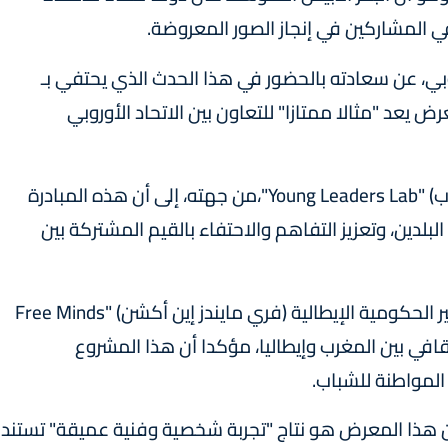
ي المشاركين في إنجاز الصور المعروضة.
وروبي، عن سعادته بالحضور في هذا الحدث الذي يحتفي بـ
ض يعد "مثالا ممتازا" للتعاون بين الاتحاد الأوروبي
وأشار صلاح الدين بكور رئيس جمعية (يونغ ليدرز لاب) "Young Leaders Lab"،من جهته، إلى أن هذه المبادرة
بلدين، وتعزيز التفاهم والاحتفاء بالقيم المشتركة بين
وأبرز عصام الركراكي السوسي، رئيس المنظمة غير الحكومية الإيطالية (فري مايندز إين أكشن) "Free Minds
ب الثقافي بين المغرب وإيطاليا، مؤكدا أن هذا المشروع
المواطنة للشباب.
 هذا المعرض هو نتاج "تجربة شخصية وفنية عميقة" تستند