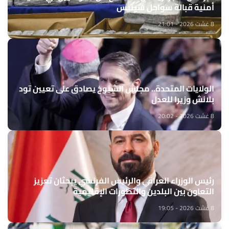
أمنية قبالة سواحل سينيس
8 غشت 2026 - 21:01
الولايات المتحدة.. مجلس الشيوخ يصادق على تعيين تود
بلانش وزيرا للعدل
8 غشت 2026 - 20:02
رئيس الوزراء العراقي والرئيس الفرنسي يبحثان تعزيز
التعاون بين البلدين والتطورات الإقليمية
8 غشت 2026 - 19:05