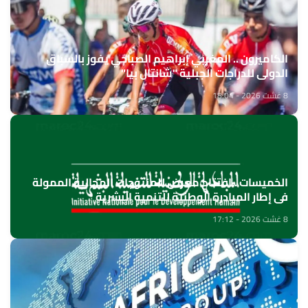
الكاميرون .. المغربي إبراهيم الصباحي يفوز بالسباق
الدولي للدراجات الجبلية "شانتال بيا"
8 غشت 2026 - 18:04
الخميسات ..افتتاح معرض للمنتوجات المجالية الممولة
في إطار المبادرة الوطنية للتنمية البشرية
8 غشت 2026 - 17:12