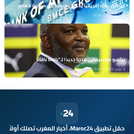
الناظور.. بنك إفريقيا يحتفي بزبنائه من مغاربة العالم
8 غشت 2026 - 15:35
بيتسو موسيماني مدربا جديدا لـ"بافانا بافانا
8 غشت 2026 - 15:01
حمّل تطبيق Maroc24، أخبار المغرب تصلك أولاً