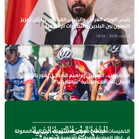
رئيس الوزراء العراقي والرئيس الفرنسي يبحثان تعزيز
التعاون بين البلدين والتطورات الإقليمية
8 غشت 2026 - 19:05
الكاميرون .. المغربي إبراهيم الصباحي يفوز بالسباق
الدولي للدراجات الجبلية "شانتال بيا"
8 غشت 2026 - 18:04
الخميسات ..افتتاح معرض للمنتوجات المجالية الممولة
في إطار المبادرة الوطنية للتنمية البشرية