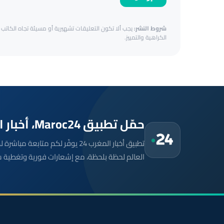
شروط النشر:
يجب ألا تكون التعليقات تشهيرية أو مسيئة تجاه الكاتب أ
الكراهية والتمييز.
حمّل تطبيق Maroc24، أخبار المغرب تصلك أولاً
تطبيق أخبار المغرب 24 يوفّر لكم متا
العالم لحظة بلحظة، مع إشعارات فورية وتغطية 