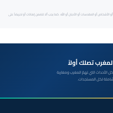
و الأشخاص أو المقدسات أو الأديان أو الله. كما يجب ألا تتضمن إهانات أو تحريضاً على
بعة مباشرة لكل الأحداث التي تهمّ المغرب ومغاربة
شاملة لكل المستجدات.