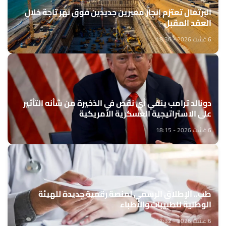
البرتغال تعتزم إنجاز معبرين جديدين فوق نهر تاجة خلال
العقد المقبل
6 غشت 2026 - 18:36
دونالد ترامب ينفي أي نقص في الذخيرة من شأنه التأثير
على الاستراتيجية العسكرية الأمريكية
6 غشت 2026 - 18:15
طب.. الإطلاق الرسمي لمنصة رقمية جديدة للهيئة
الوطنية للطبيبات والأطباء
6 غشت 2026 - 17:32