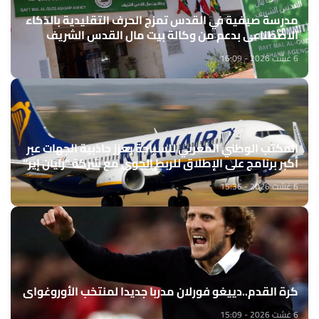
مدرسة صيفية في القدس تمزج الحرف التقليدية بالذكاء
الاصطناعي بدعم من وكالة بيت مال القدس الشريف
6 غشت 2026 - 16:09
المكتب الوطني المغربي للسياحة يعزز جاذبية الجهات عبر
أكبر برنامج على الإطلاق للربط الجوي مع شركة "رايان إير"
6 غشت 2026 - 15:36
كرة القدم..دييغو فورلان مدربا جديدا لمنتخب الأوروغواي
6 غشت 2026 - 15:09