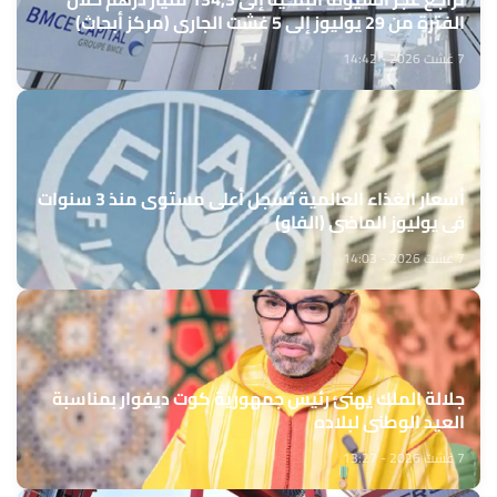
الفترة من 29 يوليوز إلى 5 غشت الجاري (مركز أبحاث)
7 غشت 2026 - 14:42
أسعار الغذاء العالمية تسجل أعلى مستوى منذ 3 سنوات
في يوليوز الماضي (الفاو)
7 غشت 2026 - 14:03
جلالة الملك يهنئ رئيس جمهورية كوت ديفوار بمناسبة
العيد الوطني لبلاده
7 غشت 2026 - 13:27