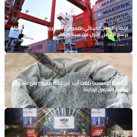
ارتفاع الرواج المينائي بالموانئ المغربية بـ14,4 في المائة
برسم الفصل الأول من سنة 2026
7 غشت 2026 - 13:06
مبيعات الإسمنت بلغت أزيد من 8,22 مليون طن عند متم
يوليوز الماضي (وزارة)
7 غشت 2026 - 12:51