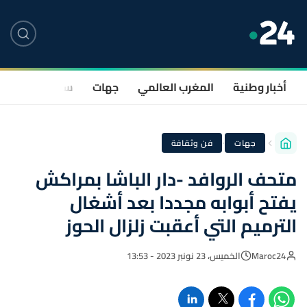
أخبار وطنية
المغرب العالمي
جهات
سياسة
صحة
·
جهات
فن وثقافة
متحف الروافد -دار الباشا بمراكش
يفتح أبوابه مجددا بعد أشغال
الترميم التي أعقبت زلزال الحوز
Maroc24
الخميس، 23 نونبر 2023 - 13:53