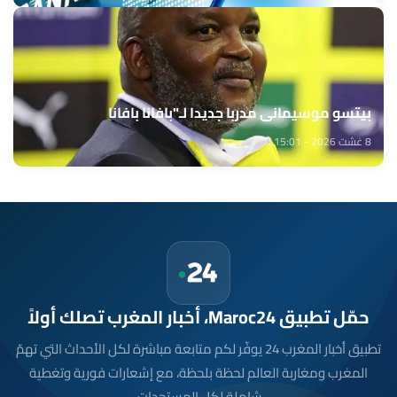
بيتسو موسيماني مدربا جديدا لـ"بافانا بافانا
8 غشت 2026 - 15:01
حمّل تطبيق Maroc24، أخبار المغرب تصلك أولاً
تطبيق أخبار المغرب 24 يوفّر لكم متابعة مباشرة لكل الأحداث التي تهمّ
المغرب ومغاربة العالم لحظة بلحظة، مع إشعارات فورية وتغطية
شاملة لكل المستجدات.