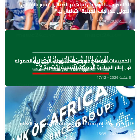
الكاميرون .. المغربي إبراهيم الصباحي يفوز بالسباق
الدولي للدراجات الجبلية "شانتال بيا"
8 غشت 2026 - 18:04
الخميسات ..افتتاح معرض للمنتوجات المجالية الممولة
في إطار المبادرة الوطنية للتنمية البشرية
8 غشت 2026 - 17:12
الناظور.. بنك إفريقيا يحتفي بزبنائه من مغاربة العالم
8 غشت 2026 - 15:35