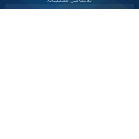
تحميل على
App Store
متوفر على
Google Play
موقع إخباري مستقل وشامل. تابعوا يومياً آخر الأخبار
السياسية والاقتصادية والرياضية والثقافية من المغرب.
الأقسام