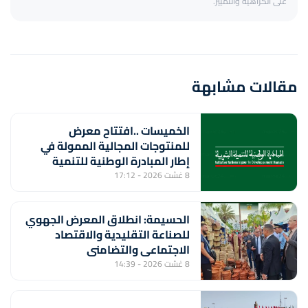
على الكراهية والتمييز.
مقالات مشابهة
الخميسات ..افتتاح معرض
للمنتوجات المجالية الممولة في
إطار المبادرة الوطنية للتنمية
البشرية
8 غشت 2026 - 17:12
الحسيمة: انطلاق المعرض الجهوي
للصناعة التقليدية والاقتصاد
الاجتماعي والتضامني
8 غشت 2026 - 14:39