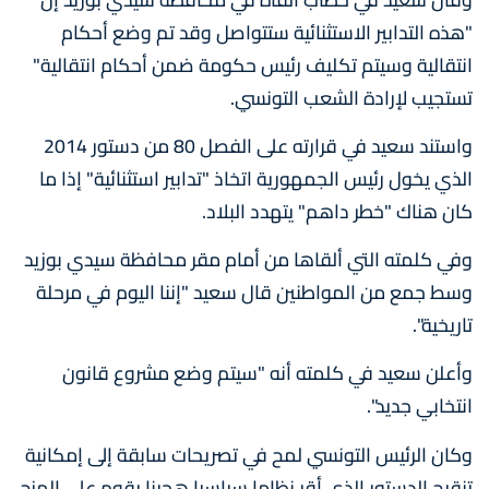
"هذه التدابير الاستثنائية ستتواصل وقد تم وضع أحكام
انتقالية وسيتم تكليف رئيس حكومة ضمن أحكام انتقالية"
تستجيب لإرادة الشعب التونسي.
واستند سعيد في قرارته على الفصل 80 من دستور 2014
الذي يخول رئيس الجمهورية اتخاذ "تدابير استثنائية" إذا ما
كان هناك "خطر داهم" يتهدد البلاد.
وفي كلمته التي ألقاها من أمام مقر محافظة سيدي بوزيد
وسط جمع من المواطنين قال سعيد "إننا اليوم في مرحلة
تاريخية".
وأعلن سعيد في كلمته أنه "سيتم وضع مشروع قانون
انتخابي جديد".
وكان الرئيس التونسي لمح في تصريحات سابقة إلى إمكانية
تنقيح الدستور الذي أقر نظاما سياسيا هجينا يقوم على المزج