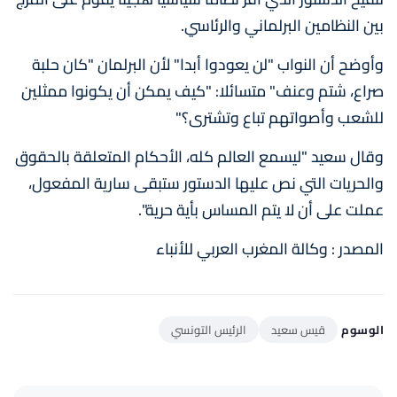
بين النظامين البرلماني والرئاسي.
وأوضح أن النواب "لن يعودوا أبدا" لأن البرلمان "كان حلبة
صراع، شتم وعنف" متسائلا: "كيف يمكن أن يكونوا ممثلين
للشعب وأصواتهم تباع وتشترى؟"
وقال سعيد "ليسمع العالم كله، الأحكام المتعلقة بالحقوق
والحريات التي نص عليها الدستور ستبقى سارية المفعول،
عملت على أن لا يتم المساس بأية حرية".
المصدر : وكالة المغرب العربي للأنباء
الوسوم
قيس سعيد
الرئيس التونسي