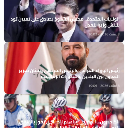
الولايات المتحدة.. مجلس الشيوخ يصادق على تعيين تود
بلانش وزيرا للعدل
8 غشت 2026 - 20:02
رئيس الوزراء العراقي والرئيس الفرنسي يبحثان تعزيز
التعاون بين البلدين والتطورات الإقليمية
8 غشت 2026 - 19:05
الكاميرون .. المغربي إبراهيم الصباحي يفوز بالسباق
الدولي للدراجات الجبلية "شانتال بيا"