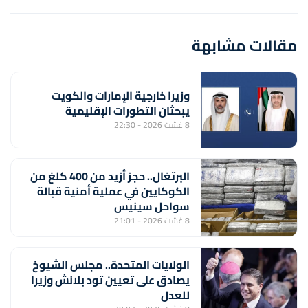
مقالات مشابهة
وزيرا خارجية الإمارات والكويت
يبحثان التطورات الإقليمية
8 غشت 2026 - 22:30
البرتغال.. حجز أزيد من 400 كلغ من
الكوكايين في عملية أمنية قبالة
سواحل سينيس
8 غشت 2026 - 21:01
الولايات المتحدة.. مجلس الشيوخ
يصادق على تعيين تود بلانش وزيرا
للعدل