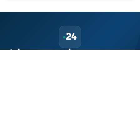
حمّل تطبيق Maroc24، أخبار المغرب تصلك أولاً
تطبيق أخبار المغرب 24 يوفّر لكم متابعة مباشرة لكل الأحداث التي تهمّ
المغرب ومغاربة العالم لحظة بلحظة، مع إشعارات فورية وتغطية
شاملة لكل المستجدات.
تحميل على
App Store
متوفر على
Google Play