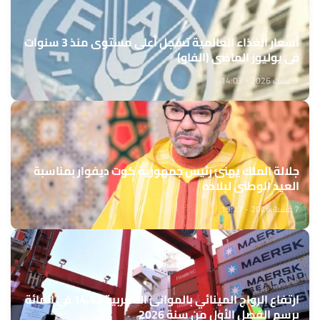
أسعار الغذاء العالمية تسجل أعلى مستوى منذ 3 سنوات
في يوليوز الماضي (الفاو)
7 غشت 2026 - 14:03
جلالة الملك يهنئ رئيس جمهورية كوت ديفوار بمناسبة
العيد الوطني لبلاده
7 غشت 2026 - 13:27
ارتفاع الرواج المينائي بالموانئ المغربية بـ14,4 في المائة
برسم الفصل الأول من سنة 2026