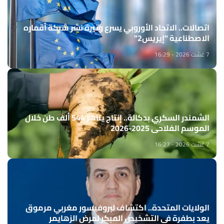
اتصالات.. الاتحاد الأوروبي يسرع وتيرة نشر شبكة أقماره
الاصطناعية "إيريس2"
7 غشت 2026 - 16:29
الشمندر السكري بدكالة.. إنتاج يناهز 544 ألف طن خلال
الموسم الفلاحي 2025-2026
7 غشت 2026 - 16:27
الولايات المتحدة.. اكتشاف لبروفيسور مغربي مرموق
يعد بطفرة في التشخيص المبكر لمرض الزهايمر