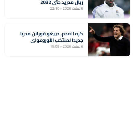
ريال مدريد حتى 2032
6 غشت 2026 - 22:10
كرة القدم..دييغو فورلان مدربا
جديدا لمنتخب الأوروغواي
6 غشت 2026 - 15:09