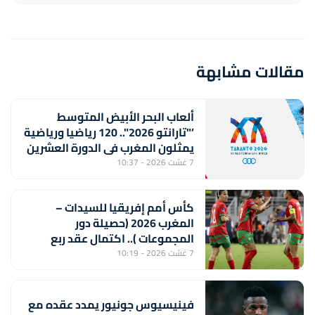
مقالات مشابهة
ألعاب البحر الأبيض المتوسط
’"تارانتو 2026".. 120 رياضيا ورياضية
يمثلون المغرب في الدورة العشرين
7 غشت 2026 - 10:37
كأس أمم إفريقيا للسيدات –
المغرب 2026 (حصيلة دور
المجموعات ).. اكتمال عقد ربع
النهائي ولبؤات الأطلس أمام جنوب
7 غشت 2026 - 10:19
إفريقيا بعيون المونديال
فينيسيوس جونيور يمدد عقده مع