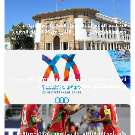
الصناعة.. الولوج إلى التمويل البنكي اعتبر "عاديا" في
معظم الفروع خلال الفصل الثاني من 2026 (بنك المغرب)
7 غشت 2026 - 10:46
ألعاب البحر الأبيض المتوسط ’"تارانتو 2026".. 120 رياضيا
ورياضية يمثلون المغرب في الدورة العشرين
7 غشت 2026 - 10:37
كأس أمم إفريقيا للسيدات – المغرب 2026 (حصيلة دور