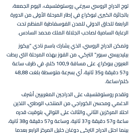
توج الدراج الروسي سيرغي روستوفتسيف، اليوم الجمعة،
بالجائزة الكبرى لبوكراع في إطار المرحلة الأولى من الدورة
الرابعة للحاق الدولي للمدن الفوسفاطية المنظم تحت
الرعاية السامية لصاحب الجلالة الملك محمد السادس.
وتمكن الدراج الروسي، الذي يشارك باسم نادي "بيكوز
بيليدييسي سبور" التركي، من الفوز بهذه المرحلة التي ربطت
العيون ببوكراع، على مسافة 100,9 كلم، في ظرف ساعة
و57 دقيقة و35 ثانية، أي بسرعة متوسطة بلغت 48,88
كلم/ساعة.
وتقدم روستوفتسيف على الدراجين المغربيين أشرف
الدغمي ومحسن الكوراجي من المنتخب الوطني، اللذين
احتلا المركزين الثاني والثالث على التوالي، بتوقيت قدره
ساعة و57 دقيقة و37 ثانية، وساعة و57 دقيقة و38 ثانية،
بينما احتل الدراج التركي دوغان خليل المركز الرابع بعدما