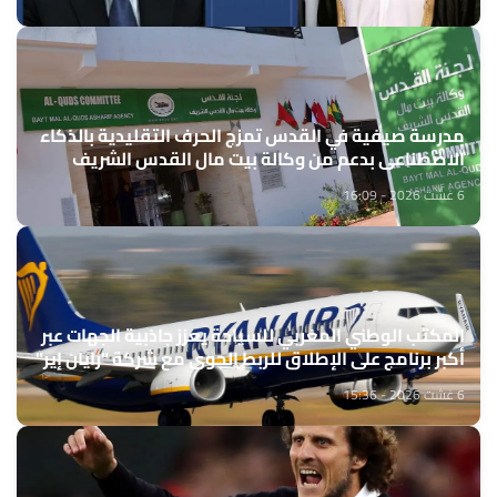
مدرسة صيفية في القدس تمزج الحرف التقليدية بالذكاء
الاصطناعي بدعم من وكالة بيت مال القدس الشريف
6 غشت 2026 - 16:09
المكتب الوطني المغربي للسياحة يعزز جاذبية الجهات عبر
أكبر برنامج على الإطلاق للربط الجوي مع شركة "رايان إير"
6 غشت 2026 - 15:36