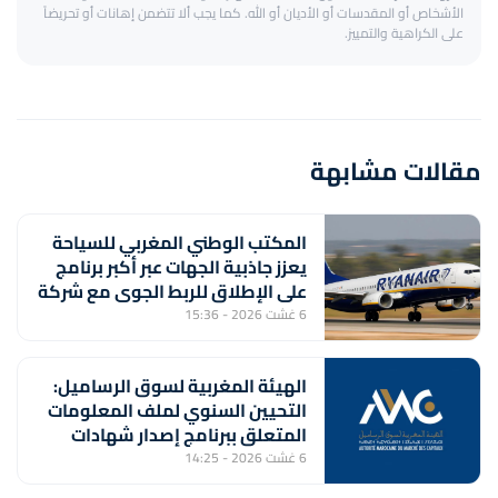
الأشخاص أو المقدسات أو الأديان أو الله. كما يجب ألا تتضمن إهانات أو تحريضاً
على الكراهية والتمييز.
مقالات مشابهة
المكتب الوطني المغربي للسياحة
يعزز جاذبية الجهات عبر أكبر برنامج
على الإطلاق للربط الجوي مع شركة
"رايان إير"
6 غشت 2026 - 15:36
الهيئة المغربية لسوق الرساميل:
التحيين السنوي لملف المعلومات
المتعلق ببرنامج إصدار شهادات
الإيداع من طرف بنك "CFG"
6 غشت 2026 - 14:25