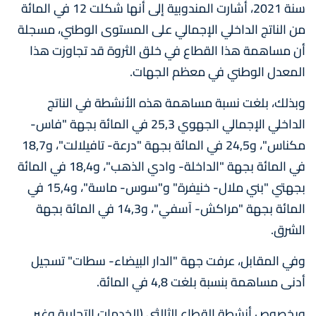
سنة 2021، أشارت المندوبية إلى أنها شكلت 12 في المائة
من الناتج الداخلي الإجمالي على المستوى الوطني، مسجلة
أن مساهمة هذا القطاع في خلق الثروة قد تجاوزت هذا
المعدل الوطني في معظم الجهات.
وبذلك، بلغت نسبة مساهمة هذه الأنشطة في الناتج
الداخلي الإجمالي الجهوي 25,3 في المائة بجهة "فاس-
مكناس"، و24,5 في المائة بجهة "درعة- تافيلالت"، و18,7
في المائة بجهة "الداخلة- وادي الذهب"، و18,4 في المائة
بجهتي "بني ملال- خنيفرة" و"سوس- ماسة"، و15,4 في
المائة بجهة "مراكش- آسفي"، و14,3 في المائة بجهة
الشرق.
وفي المقابل، عرفت جهة "الدار البيضاء- سطات" تسجيل
أدنى مساهمة بنسبة بلغت 4,8 في المائة.
وبخصوص أنشطة القطاع الثالثي (الخدمات التجارية وغير