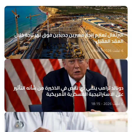
البرتغال تعتزم إنجاز معبرين جديدين فوق نهر تاجة خلال
العقد المقبل
6 غشت 2026 - 18:36
دونالد ترامب ينفي أي نقص في الذخيرة من شأنه التأثير
على الاستراتيجية العسكرية الأمريكية
6 غشت 2026 - 18:15