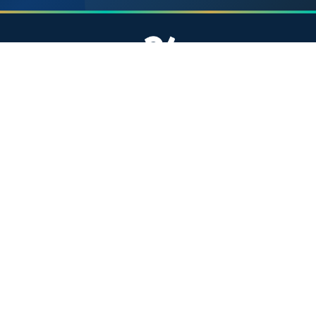
موقع إخباري مستقل وشامل. تابعوا يومياً آخر الأخبار
السياسية والاقتصادية والرياضية والثقافية من المغرب.
الأقسام
أخبار وطنية
رياضة
سياسة
دولي
جهات
صحة
روابط مفيدة
الملك محمد السادس
ولي العهد الأمير مولاي الحسن
مواقيت الصلاة بالمغرب
خريطة المغرب
الصحراء المغربية