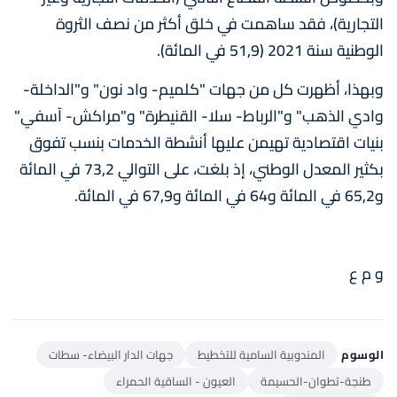
التجارية)، فقد ساهمت في خلق أكثر من نصف الثروة
الوطنية سنة 2021 (51,9 في المائة).
وبهذا، أظهرت كل من جهات "كلميم- واد نون" و"الداخلة-
وادي الذهب" و"الرباط- سلا- القنيطرة" و"مراكش- آسفي"
بنيات اقتصادية تهيمن عليها أنشطة الخدمات بنسب تفوق
بكثير المعدل الوطني، إذ بلغت، على التوالي 73,2 في المائة
و65,2 في المائة و64 في المائة و67,9 في المائة.
و م ع
الوسوم
المندوبية السامية للتخطيط
جهات الدار البيضاء- سطات
طنجة-تطوان-الحسيمة
العيون - الساقية الحمراء