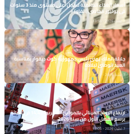
أسعار الغذاء العالمية تسجل أعلى مستوى منذ 3 سنوات
في يوليوز الماضي (الفاو)
7 غشت 2026 - 13:56
جلالة الملك يهنئ رئيس جمهورية كوت ديفوار بمناسبة
العيد الوطني لبلاده
7 غشت 2026 - 13:27
ارتفاع الرواج المينائي بالموانئ المغربية بـ14,4 في المائة
برسم الفصل الأول من سنة 2026
7 غشت 2026 - 13:06