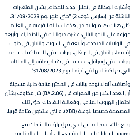
وأشارت الوكالة في تحليل جديد للمخاطر بشأن المتغيرات
الناشئة عن (سارس كوف 2) "حتى ظهر يوم 31/08/2023،
كان هناك 25 متوالية من هذه السلالة الفرعية في العالم،
موزعة على النحو التالي: عشرة متواليات في الدنمارك، وأربعة
في الولايات المتحدة، وأربعة في السويد، واثنتان في جنوب
إفريقيا، واثنتان في البرتغال، وواحدة في المملكة المتحدة،
وواحدة في إسرائيل، وواحدة في كندا؛ إضافة إلى السلالة
التي تم اكتشافها في فرنسا يوم 31/08/2023".
وأضافت أنه لا توجد بيانات في المختبر متاحة حاليا، مسجلة
أن العدد الكبير من الطفرات في (BA.2.86) يثير مخاوف بشأن
احتمال الهروب المناعي وفعالية اللقاحات، حتى تلك
المصممة خصيصا لنوعية (XBB)، والتي ستكون متاحة قريبا.
ومع ذلك، يشير التحليل الذي تم إجراؤه بالاشتراك مع
فيروس التهابات الجهاز التنفسي، إلى أن الحالة المناعية