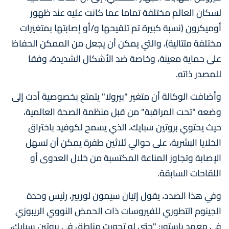
لسكان العالم مختلفة تماما عما كانت عليه عند ظهور
أوميكرون (نسبة كبيرة تم تلقيحها و/أو إصابتها بمتغيرات
مختلفة متتالية)، والتي يمكن أن يجعل من الممكن الحفاظ
على حماية معينة، وخاصة ضد الأشكال الشديدة، وفقا
للمصدر ذاته.
وأضافت الوكالة أن متغير "بيرولا" يتمتع بخصوصية أدت إلى
وضعه "تحت المراقبة" من قبل منظمة الصحة العالمية،
حيث يحتوي بروتين سبايك، الذي يسمح لكوفيد باختراق
الخلايا البشرية، على حوالي ثلاثين طفرة يمكن أن تسهل
الإصابة وتجاوز المناعة المكتسبة من خلال العدوى أو
اللقاحات السابقة.
وفي هذا الصدد، يقول إتيان سيمون لوريير، رئيس وحدة
الجينوم التطوري للفيروسات ذات الحمض النووي الريبوزي
في معهد باستور: "حتى لو تحورت مناطق في بروتين سبايك،