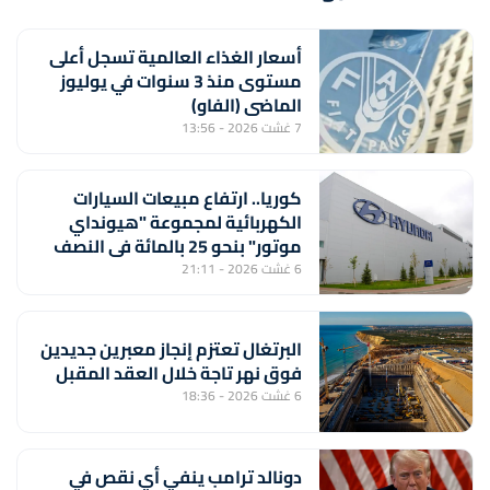
أسعار الغذاء العالمية تسجل أعلى
مستوى منذ 3 سنوات في يوليوز
الماضي (الفاو)
7 غشت 2026 - 13:56
كوريا.. ارتفاع مبيعات السيارات
الكهربائية لمجموعة "هيونداي
موتور" بنحو 25 بالمائة في النصف
الأول من السنة
6 غشت 2026 - 21:11
البرتغال تعتزم إنجاز معبرين جديدين
فوق نهر تاجة خلال العقد المقبل
6 غشت 2026 - 18:36
دونالد ترامب ينفي أي نقص في