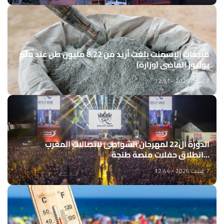
مبيعات الإسمنت بلغت أزيد من 8,22 مليون طن عند متم
يوليوز الماضي (وزارة)
7 غشت 2026 - 12:51
الدورة ال22 لمهرجان الشواطئ لاتصالات المغرب
...انطلاق حفلات منصة طنجة
7 غشت 2026 - 12:44