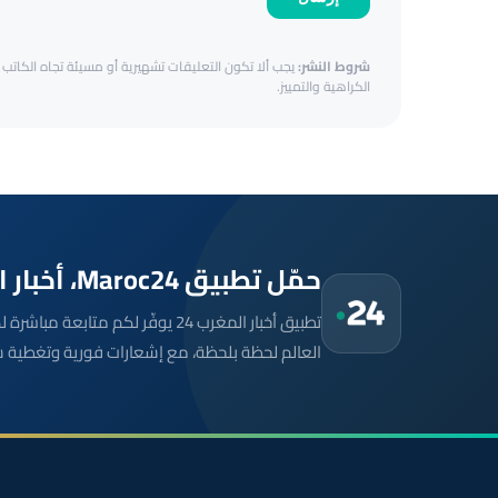
شروط النشر:
يجب ألا تكون التعليقات تشهيرية أو مسيئة تجاه الكاتب أ
الكراهية والتمييز.
حمّل تطبيق Maroc24، أخبار المغرب تصلك أولاً
تطبيق أخبار المغرب 24 يوفّر لكم متا
العالم لحظة بلحظة، مع إشعارات فورية وتغطية 