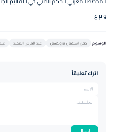
للمخطط المغربي للحكم الذاتي في الأقاليم الج
و م ع
الوسوم
حفل استقبال ببروكسيل
عيد العرش المجيد
عيد
اترك تعليقاً
إرسال