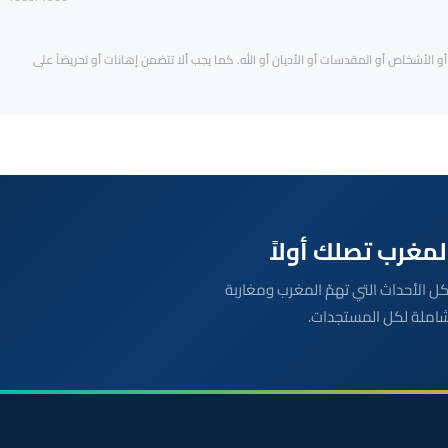
و الأشخاص أو المقدسات أو الأديان أو الله. كما يجب ألا تتضمن إهانات أو تحريضاً على
بعة مباشرة لكل الأحداث التي تهمّ المغرب ومغاربة
شاملة لكل المستجدات.