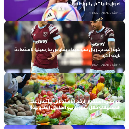
اء وإيجابيا " في الرباط (بيان)
6 غشت 2026 - 13:46
كرة القدم.. ريال سوسيداد يفاوض مارسيليا لاستعادة
نايف أكرد
6 غشت 2026 - 13:42
مراكش: استقرار الرقم الاستدلالي للأثمان عند
الاستهلاك خلال شهر يونيو الماضي (مندوبية)
6 غشت 2026 - 13:21