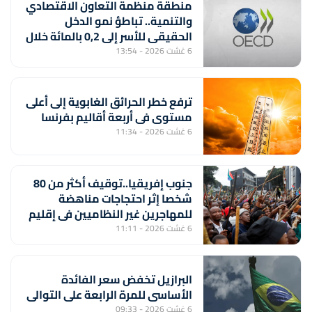
منطقة منظمة التعاون الاقتصادي
والتنمية.. تباطؤ نمو الدخل
الحقيقي للأسر إلى 0,2 بالمائة خلال
الربع الأول من 2026
6 غشت 2026 - 13:54
ترفع خطر الحرائق الغابوية إلى أعلى
مستوى في أربعة أقاليم بفرنسا
6 غشت 2026 - 11:34
جنوب إفريقيا..توقيف أكثر من 80
شخصا إثر احتجاجات مناهضة
للمهاجرين غير النظاميين في إقليم
كوازولو-ناتال
6 غشت 2026 - 11:11
البرازيل تخفض سعر الفائدة
الأساسي للمرة الرابعة على التوالي
6 غشت 2026 - 09:33