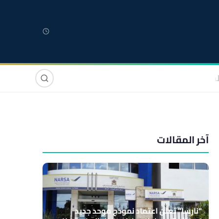
لمغربية
مغاربة العالم
دولي
صوت وصورة
آخر المقالات
"نارسا" تعلن اعتماد نموذج موحد جديد