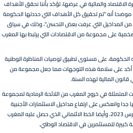
يرة الاقتصاد والمالية في عرضها، تؤكد بأننا نحقق الأهداف
نصوص عليها في قانون المالية لسنة 2023"، موضحا أنه "تم تحقيق كل الأهداف التي حددتها الحكومة
 من المداخيل التي عرفت بعض التحسن"، وذلك في سياق
ضخمية على مجموعة من الاقتصادات التي يرتبط بها المغرب
ه الحكومة، على مستوى تطبيق توصيات المناظرة الوطنية
ضريبة وبرمجتها في قانون المالية لسنة 2023، أكد على سلامة هذه التوجهات مما جعل مجموعة من
قانون المالية لهذه السنة.
لمتمثلة في خروج المغرب من اللائحة الرمادية لمجموعة
يا جدا وانعكس على ارتفاع مداخيل الاستثمارات الأجنبية
المباشرة"، والخروج المميز للسوق الدولية في مارس 2023، وأيضا الخط الائتماني الذي حصل عليه المغرب
ة كبيرة للمستثمرين في الاقتصاد الوطني.