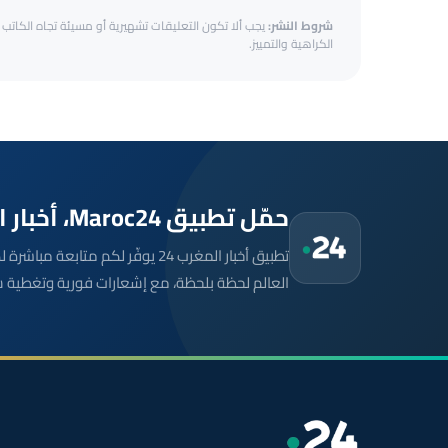
شروط النشر:
يجب ألا تكون التعليقات تشهيرية أو مسيئة تجاه الكاتب أ
الكراهية والتمييز.
حمّل تطبيق Maroc24، أخبار المغرب تصلك أولاً
تطبيق أخبار المغرب 24 يوفّر لكم متا
العالم لحظة بلحظة، مع إشعارات فورية وتغطية 