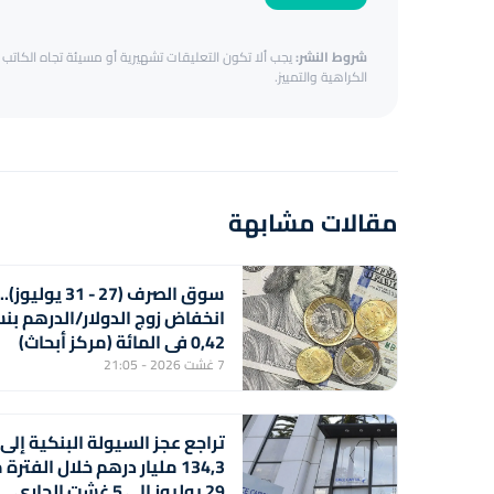
شروط النشر:
يجب ألا تكون التعليقات تشهيرية أو مسيئة تجاه الكاتب أ
الكراهية والتمييز.
مقالات مشابهة
سوق الصرف (27 - 31 يوليوز)..
انخفاض زوج الدولار/الدرهم بن
0,42 في المائة (مركز أبحاث)
7 غشت 2026 - 21:05
تراجع عجز السيولة البنكية إلى
134,3 مليار درهم خلال الفترة
29 يوليوز إلى 5 غشت الجاري