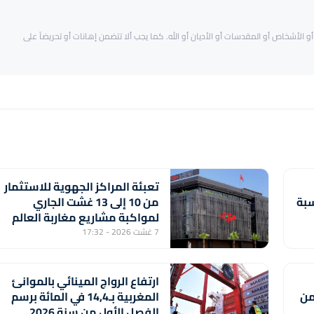
و الأشخاص أو المقدسات أو الأديان أو الله. كما يجب ألا تتضمن إهانات أو تحريضاً على
تعبئة المراكز الجهوية للاستثمار
سبة
من 10 إلى 13 غشت الجاري
لمواكبة مشاريع مغاربة العالم
7 غشت 2026 - 17:32
ارتفاع الرواج المينائي بالموانئ
 من
المغربية بـ14,4 في المائة برسم
الفصل الأول من سنة 2026