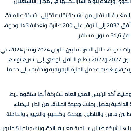
جوي وإعادة بلورة استراتيجيتها في مجال الاستغلال.
مغربية الانتقال من "شركة تقليدية" إلى "شركة عالمية"،
تمتاز بوتيرة نمو عالية، مبرزا أن الشركة تتطلع في أفق 2037 إلى التوفر على 200 طائرة، وتغطية 143 وجهة،
وقال السيد عدو إن الشركة تعتزم أيضا اقتناء طائرات جديدة، خلال الفترة ما بين مارس 2024 ومتم 2024، في
إطار تنزيل استراتيجيتها التنموية، مشيرا إلى أنه ما بين 2022 و2027 يتطلع الناقل الوطني إلى تسريع توسع
ريكية، وتغطية مجمل القارة الإفريقية وتخفيف إلى حد ما
ية، أكد الرئيس المدير العام للشركة أنها ستقوم بربط
اخلية بفضل رحلات جديدة انطلاقا من الدار البيضاء،
ط بين فاس، والناظور، ووجدة، وكلميم، والعيون، والداخلة.
وأضاف أن شركة الخطوط الملكية المغربية، باعتبارها شركة طيران سياحية مغربية رائدة، وبتسجيلها 5 مليون