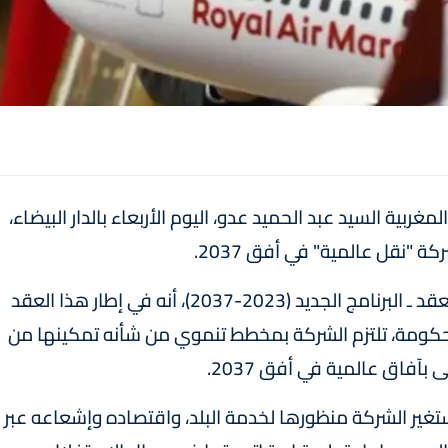
غربية السيد عبد الحميد عدو، اليوم الأربعاء بالدار البيضاء،
"نقل عالمية" في أفق 2037.
وأوضح السيد عدو، خلال ندوة صحفية خصصت للعقد ـ البرنامج الجديد (2023-2037)، أنه في إطار هذا العقد
لحكومة، تلتزم الشركة بمخطط تنموي من شأنه تمكينها من
آفاق عالمية في أفق 2037.
ستغير الشركة منظورها لخدمة البلد، واقتصاده وإشعاعه عبر