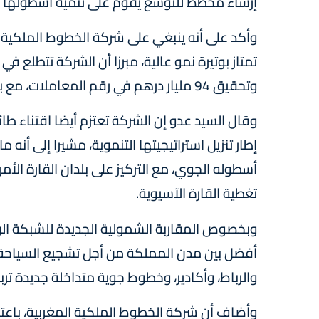
إرساء مخطط للتوسع يقوم على تنمية أسطولها ال
وأكد على أنه ينبغي على شركة الخطوط الملكية ال
وتحقيق 94 مليار درهم في رقم المعاملات، مع بلوغ 31,6 مليون مسافر.
أسطوله الجوي، مع التركيز على بلدان القارة الأم
تغطية القارة الآسيوية.
وبخصوص المقاربة الشمولية الجديدة للشبكة الوطن
أفضل بين مدن المملكة من أجل تشجيع السياحة الد
والرباط، وأكادير، وخطوط جوية متداخلة جديدة ترب