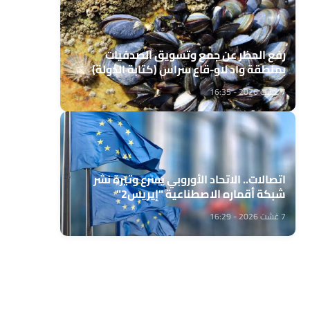
رفع الحظر عن جمع وتسويق الصدفيات
بمنطقة واد لاو-قاع سراس (كتابة الدولة)
7 غشت 2026 - 16:35
اتصالات.. الاتحاد الأوروبي يسرع وتيرة نشر
شبكة أقماره الاصطناعية "إيريس2"
7 غشت 2026 - 16:29