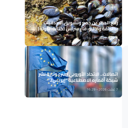
رفع الحظر عن جمع وتسويق الصدفيات
بمنطقة واد لاو-قاع سراس (كتابة الدولة)
7 غشت 2026 - 16:35
اتصالات.. الاتحاد الأوروبي يسرع وتيرة نشر
شبكة أقماره الاصطناعية "إيريس2"
7 غشت 2026 - 16:29