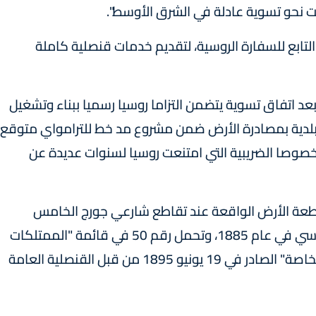
ابت نحو تسوية عادلة في الشرق الأوسط".
لتابع للسفارة الروسية، لتقديم خدمات قنصلية كاملة
عد اتفاق تسوية يتضمن التزاما روسيا رسميا ببناء وتشغيل
بلدية بمصادرة الأرض ضمن مشروع مد خط للترامواي متوقع
خصوصا الضريبية التي امتنعت روسيا لسنوات عديدة عن
طعة الأرض الواقعة عند تقاطع شارعي جورج الخامس
ومعالوت في القدس الغربية من قبل الجانب الروسي في عام 1885، وتحمل رقم 50 في قائمة "الممتلكات
الروسية في فلسطين وسوريا باستثناء الملكية الخاصة" الصادر في 19 يونيو 1895 من قبل القنصلية العامة