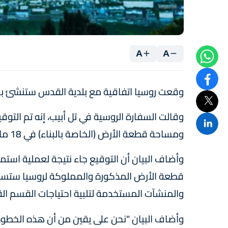
A
A
وقعت روسيا اتفاقية مع بلدية القدس ستنشئ بمو
وقالت السفارة الروسية في تل أبيب، إنه تم الت
ومساحة قطعة الأرض (الخاصة بالبناء) في 18 ماي الماضي، بين روسيا وبلدية القدس.
وأضاف البيان أن التوقيع جاء نتيجة لعملية استم
قطعة الأرض المذكورة والمملوكة لروسيا ستست
والمنشآت المستخدمة لتلبية احتياجات القسم الق
وأضاف البيان "نحن على يقين من أن هذه الخطوة 