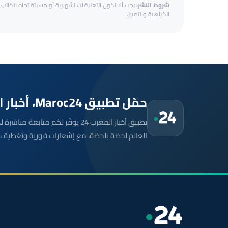
شروط النشر:
يجب ألا تكون التعليقات تشهيرية أو مسيئة تجاه الكاتب أ
الكراهية والتمييز.
حمّل تطبيق Maroc24، أخبار المغرب تصلك أولاً
تطبيق أخبار المغرب 24 يوفّر لكم متا
العالم لحظة بلحظة، مع إشعارات فورية وتغطية 