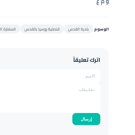
و م ع
الوسوم
بلدية القدس
قنصلية روسيا بالقدس
السفارة ال
اترك تعليقاً
إرسال