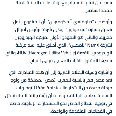
ينسجمان تمام الانسجام مع رؤية صاحب الجلالة الملك
محمد السادس.
وأوضحت "دبلوماسي آند كوميرس"، أن المشروع الأول
يتعلق بسيارة "نيو موتورز"، وهي شركة برؤوس أموال
مغربية، والثاني هو النموذج الأولي لمركبة الهيدروجين
لشركة NamX "نامكس"، الذي أطلق عليه اسم مركبة
الهيدروجين النفعية HUV (Hydrogen Utility Vehicle)، والتي
يسيرها المقاول الشاب المغربي فوزي النجاح.
وأشارت وسيلة الإعلام الصربية إلى أن هذه المبادرات التي
تعد مصدر فخر بالنسبة للمغرب، تمكن المملكة من ولوج
مرحلة جديدة من الابتكار والاستدامة وفقا للتوجيهات
السامية لصاحب الجلالة، موضحة أن رؤية جلالة الملك تتمثل
في توجيه القطاع الخاص نحو الاستثمارات الإنتاجية، خاصة
في القطاعات المتقدمة والواعدة.