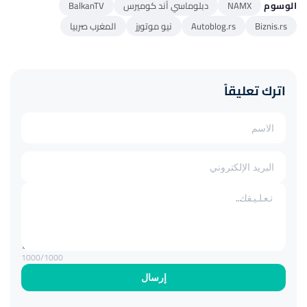
الوسوم
NAMX
دبلوماسي آند كوميرس
BalkanTV
Biznis.rs
Autoblog.rs
نيو موتورز
المغرب صربيا
اترك تعليقاً
1000
/1000
إرسال