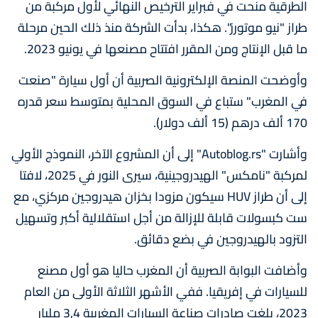
الطرقية منحت في فبراير الترخيص النهائي لأول مركبة من
طراز "نيو موتورز". هكذا، بدأت الشركة منذ ذلك الحين مرحلة
ما قبل الإنتاج ومن المقرر افتتاح مصنعها في يونيو 2023.
وأوضحت المنصة الإلكترونية الصربية أن أول سيارة "صنعت
في المغرب" ستباع في السوق المحلية بمتوسط سعر قدره
170 ألف درهم (15 ألف دولار).
وأشارت "Autoblog.rs" إلى أن المشروع الآخر، النموذج الأولي
لمركبة "نامكس" الهيدروجينية، سيرى النور في 2025، لافتا
إلى أن طراز HUV سيكون مزودا بخزان هيدروجين مركزي، مع
ست كبسولات قابلة للإزالة من أجل استقلالية أكبر وتسهيل
التزود بالهيدروجين في بضع دقائق.
وأضافت البوابة الصربية أن المغرب حاليا هو أول مصنع
للسيارات في إفريقيا. ففي الأشهر الثلاثة الأولى من العام
2023، بلغت صادرات صناعة السيارات المغربية 3,4 مليار