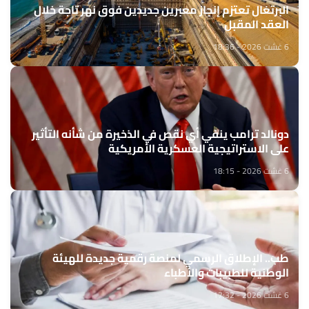
البرتغال تعتزم إنجاز معبرين جديدين فوق نهر تاجة خلال
العقد المقبل
6 غشت 2026 - 18:36
دونالد ترامب ينفي أي نقص في الذخيرة من شأنه التأثير
على الاستراتيجية العسكرية الأمريكية
6 غشت 2026 - 18:15
طب.. الإطلاق الرسمي لمنصة رقمية جديدة للهيئة
الوطنية للطبيبات والأطباء
6 غشت 2026 - 17:32