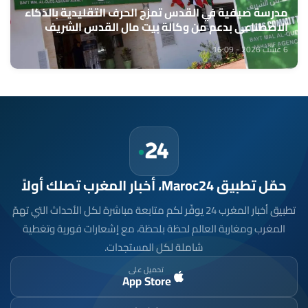
مدرسة صيفية في القدس تمزج الحرف التقليدية بالذكاء
الاصطناعي بدعم من وكالة بيت مال القدس الشريف
6 غشت 2026 - 16:09
حمّل تطبيق Maroc24، أخبار المغرب تصلك أولاً
تطبيق أخبار المغرب 24 يوفّر لكم متابعة مباشرة لكل الأحداث التي تهمّ
المغرب ومغاربة العالم لحظة بلحظة، مع إشعارات فورية وتغطية
شاملة لكل المستجدات.
تحميل على
App Store