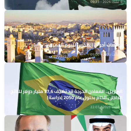
6 غشت 2026 - 09:33
توقعات أحوال الطقس لليوم الخميس
6 غشت 2026 - 09:00
البرازيل.. المعادن الحرجة قد تضيف 37,6 مليار دولار للناتج
الداخلي الخام بحلول عام 2050 (دراسة)
5 غشت 2026 - 22:07