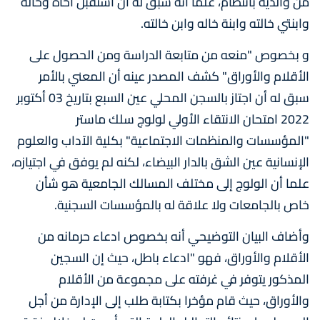
من والديه بانتظام، علما أنه سبق له أن استقبل أخاه وخاله
وابنتي خالته وابنة خاله وابن خالته.
و بخصوص "منعه من متابعة الدراسة ومن الحصول على
الأقلام والأوراق" كشف المصدر عينه أن المعني بالأمر
سبق له أن اجتاز بالسجن المحلي عين السبع بتاريخ 03 أكتوبر
2022 امتحان الانتقاء الأولي لولوج سلك ماستر
"المؤسسات والمنظمات الاجتماعية" بكلية الآداب والعلوم
الإنسانية عين الشق بالدار البيضاء، لكنه لم يوفق في اجتيازه،
علما أن الولوج إلى مختلف المسالك الجامعية هو شأن
خاص بالجامعات ولا علاقة له بالمؤسسات السجنية.
وأضاف البيان التوضيحي أنه بخصوص ادعاء حرمانه من
الأقلام والأوراق، فهو "ادعاء باطل، حيث إن السجين
المذكور يتوفر في غرفته على مجموعة من الأقلام
والأوراق، حيث قام مؤخرا بكتابة طلب إلى الإدارة من أجل