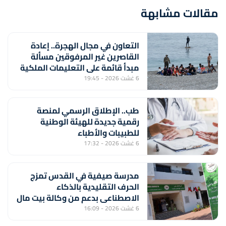
مقالات مشابهة
التعاون في مجال الهجرة.. إعادة
القاصرين غير المرفوقين مسألة
مبدأ قائمة على التعليمات الملكية
السامية (مصدر دبلوماسي)
6 غشت 2026 - 19:45
طب.. الإطلاق الرسمي لمنصة
رقمية جديدة للهيئة الوطنية
للطبيبات والأطباء
6 غشت 2026 - 17:32
مدرسة صيفية في القدس تمزج
الحرف التقليدية بالذكاء
الاصطناعي بدعم من وكالة بيت مال
القدس الشريف
6 غشت 2026 - 16:09