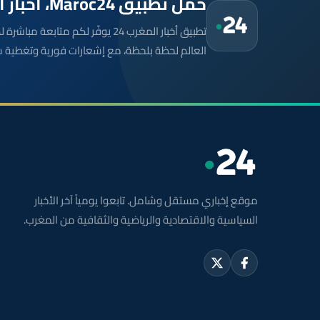
حمّل تطبيق Maroc24، أخبار المغرب تصلك أولاً
تطبيق أخبار المغرب 24 يوفّر لكم متا
العالم لحظة بلحظة، مع إشعارات فورية وتغطية 
موقع إخباري مستقل وشامل. تابعوا يومياً آخر الأخبار
السياسية والاقتصادية والرياضية والثقافية من المغرب.