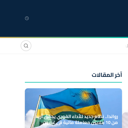
لمغربية
مغاربة العالم
دولي
صوت وصورة
آخر المقالات
رواندا.. نظام جديد للأداء الفوري يحقق أزيد
من 10 ملايين معاملة مالية في غضون