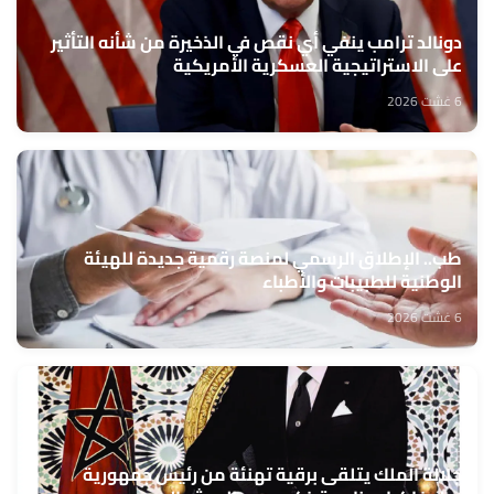
دونالد ترامب ينفي أي نقص في الذخيرة من شأنه التأثير
على الاستراتيجية العسكرية الأمريكية
6 غشت 2026
طب.. الإطلاق الرسمي لمنصة رقمية جديدة للهيئة
الوطنية للطبيبات والأطباء
6 غشت 2026
جلالة الملك يتلقى برقية تهنئة من رئيس جمهورية