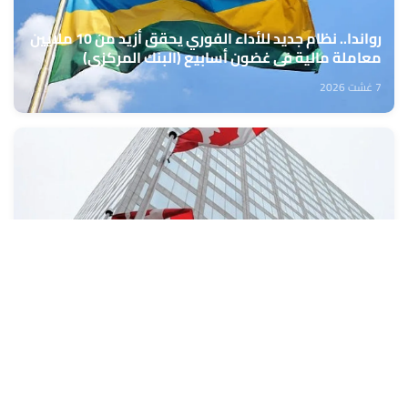
رواندا.. نظام جديد للأداء الفوري يحقق أزيد من 10 ملايين
معاملة مالية في غضون أسابيع (البنك المركزي)
7 غشت 2026
كندا: تراجع طفيف في معدل البطالة خلال شهر يوليوز
7 غشت 2026
تعبئة المراكز الجهوية للاستثمار من 10 إلى 13 غشت