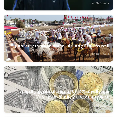
7 غشت 2026
الجديدة.. افتتاح فعاليات موسم مولاي عبد الله أمغار
7 غشت 2026
سوق الصرف (27 - 31 يوليوز).. انخفاض زوج الدولار/
الدرهم بنسبة 0,42 في المائة (مركز أبحاث)
7 غشت 2026