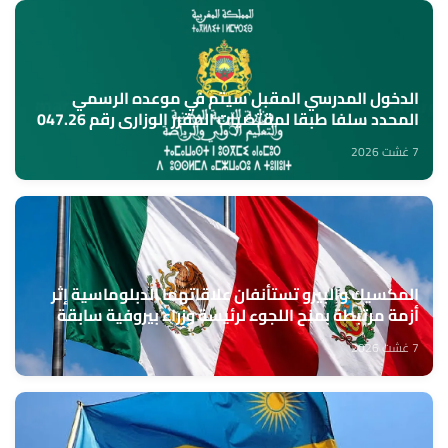
الدخول المدرسي المقبل سیتم في موعده الرسمي
المحدد سلفا طبقا لمقتضیات المقرر الوزاري رقم 047.26
(وزارة التربية الوطنية)
7 غشت 2026
المكسيك والبيرو تستأنفان علاقاتهما الدبلوماسية إثر
أزمة مرتبطة بمنح اللجوء لرئيسة وزراء بيروفية سابقة
7 غشت 2026