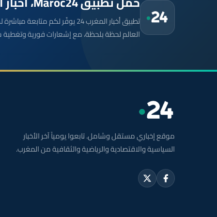
حمّل تطبيق Maroc24، أخبار المغرب تصلك أولاً
تطبيق أخبار المغرب 24 يوفّر لكم متا
العالم لحظة بلحظة، مع إشعارات فورية وتغطية 
موقع إخباري مستقل وشامل. تابعوا يومياً آخر الأخبار
السياسية والاقتصادية والرياضية والثقافية من المغرب.