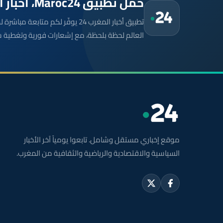
حمّل تطبيق Maroc24، أخبار المغرب تصلك أولاً
تطبيق أخبار المغرب 24 يوفّر لكم متا
العالم لحظة بلحظة، مع إشعارات فورية وتغطية 
موقع إخباري مستقل وشامل. تابعوا يومياً آخر الأخبار
السياسية والاقتصادية والرياضية والثقافية من المغرب.