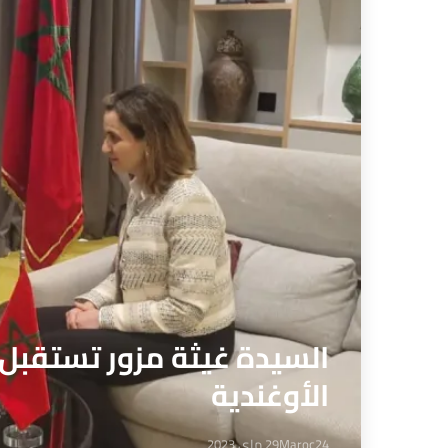
السيدة غيثة مزور تستقبل و
الأوغندية
Maroc24
29 ماي 2023