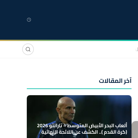
لمغربية
مغاربة العالم
دولي
صوت وصورة
آخر المقالات
ألعاب البحر الأبيض المتوسط – تارانتو 2026
(كرة القدم ).. الكشف عن اللائحة النهائية