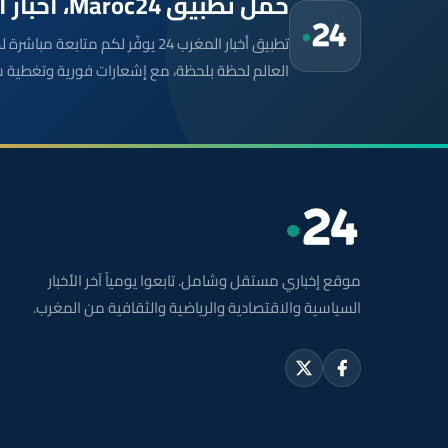
حمّل تطبيق Maroc24، أخبار المغرب تصلك أولاً
تطبيق أخبار المغرب 24 يوفّر لكم متا
العالم لحظة بلحظة، مع إشعارات فورية وتغطية 
موقع إخباري مستقل وشامل. تابعوا يومياً آخر الأخبار
السياسية والاقتصادية والرياضية والثقافية من المغرب.