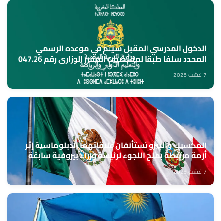
الدخول المدرسي المقبل سیتم في موعده الرسمي
المحدد سلفا طبقا لمقتضیات المقرر الوزاري رقم 047.26
(وزارة التربية الوطنية)
7 غشت 2026
المكسيك والبيرو تستأنفان علاقاتهما الدبلوماسية إثر
أزمة مرتبطة بمنح اللجوء لرئيسة وزراء بيروفية سابقة
7 غشت 2026