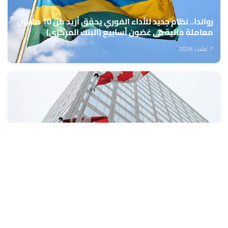
رواندا.. نظام جديد للأداء الفوري يحقق أزيد من 10 ملايين
معاملة مالية في غضون أسابيع (البنك المركزي)
7 غشت 2026
كندا: تراجع طفيف في معدل البطالة خلال شهر يوليوز
7 غشت 2026
تعبئة المراكز الجهوية للاستثمار من 10 إلى 13 غشت