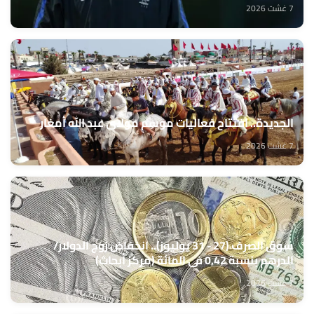
7 غشت 2026
الجديدة.. افتتاح فعاليات موسم مولاي عبد الله أمغار
7 غشت 2026
سوق الصرف (27 - 31 يوليوز).. انخفاض زوج الدولار/
الدرهم بنسبة 0,42 في المائة (مركز أبحاث)
7 غشت 2026