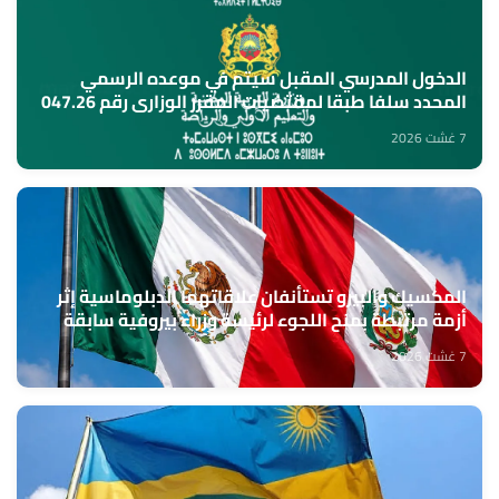
الدخول المدرسي المقبل سیتم في موعده الرسمي
المحدد سلفا طبقا لمقتضیات المقرر الوزاري رقم 047.26
(وزارة التربية الوطنية)
7 غشت 2026
المكسيك والبيرو تستأنفان علاقاتهما الدبلوماسية إثر
أزمة مرتبطة بمنح اللجوء لرئيسة وزراء بيروفية سابقة
7 غشت 2026