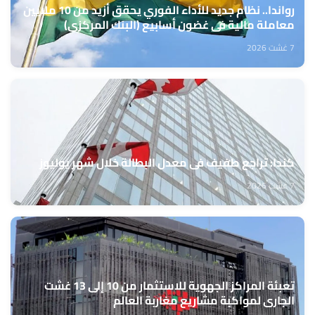
رواندا.. نظام جديد للأداء الفوري يحقق أزيد من 10 ملايين
معاملة مالية في غضون أسابيع (البنك المركزي)
7 غشت 2026
كندا: تراجع طفيف في معدل البطالة خلال شهر يوليوز
7 غشت 2026
تعبئة المراكز الجهوية للاستثمار من 10 إلى 13 غشت
الجاري لمواكبة مشاريع مغاربة العالم