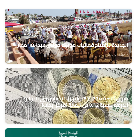
الجديدة.. افتتاح فعاليات موسم مولاي عبد الله أمغار
7 غشت 2026
سوق الصرف (27 - 31 يوليوز).. انخفاض زوج الدولار/
الدرهم بنسبة 0,42 في المائة (مركز أبحاث)
7 غشت 2026