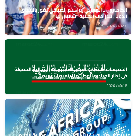
الكاميرون .. المغربي إبراهيم الصباحي يفوز بالسباق
الدولي للدراجات الجبلية "شانتال بيا"
8 غشت 2026
الخميسات ..افتتاح معرض للمنتوجات المجالية الممولة
في إطار المبادرة الوطنية للتنمية البشرية
8 غشت 2026
الناظور.. بنك إفريقيا يحتفي بزبنائه من مغاربة العالم