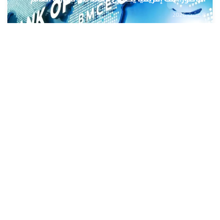
8 غشت 2026
بيتسو موسيماني مدربا جديدا لـ"بافانا بافانا
8 غشت 2026
حمّل تطبيق Maroc24، أخبار المغرب تصلك أولاً