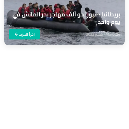
بريطانيا : عبور نحو ألف مهاجر بحر المانش في
يوم واحد
Maroc24
4 شتنبر 2022
اقرأ المزيد