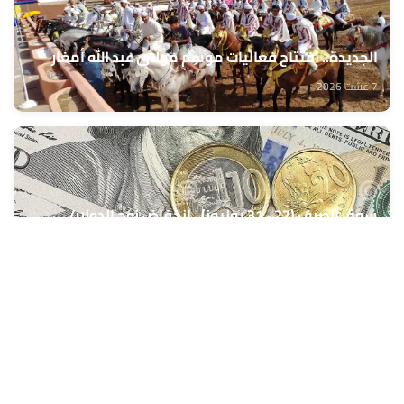
الجديدة.. افتتاح فعاليات موسم مولاي عبد الله أمغار
7 غشت 2026
سوق الصرف (27 - 31 يوليوز).. انخفاض زوج الدولار/
الدرهم بنسبة 0,42 في المائة (مركز أبحاث)
7 غشت 2026
الدخول المدرسي المقبل سیتم في موعده الرسمي