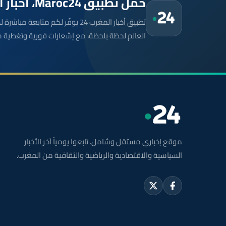
حمّل تطبيق Maroc24، أخبار المغرب تصلك أولاً
تطبيق أخبار المغرب 24 يوفّر لكم متا
العالم لحظة بلحظة، مع إشعارات فورية وتغطية 
موقع إخباري مستقل وشامل. تابعوا يومياً آخر الأخبار
السياسية والاقتصادية والرياضية والثقافية من المغرب.