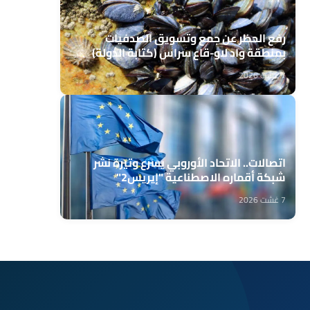
رفع الحظر عن جمع وتسويق الصدفيات
بمنطقة واد لاو-قاع سراس (كتابة الدولة)
7 غشت 2026
اتصالات.. الاتحاد الأوروبي يسرع وتيرة نشر
شبكة أقماره الاصطناعية "إيريس2"
7 غشت 2026