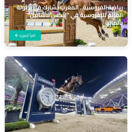
رياضة الفروسية.. المغرب يشارك في بطولة
العالم لللفروسية في "إيكس لاشابيل"
بألمانيا
Maroc24
منذ 2 يوم
اقرأ المزيد