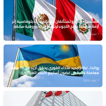
المكسيك والبيرو تستأنفان علاقاتهما الدبلوماسية إثر
أزمة مرتبطة بمنح اللجوء لرئيسة وزراء بيروفية سابقة
7 غشت 2026
رواندا.. نظام جديد للأداء الفوري يحقق أزيد من 10 ملايين
معاملة مالية في غضون أسابيع (البنك المركزي)
7 غشت 2026