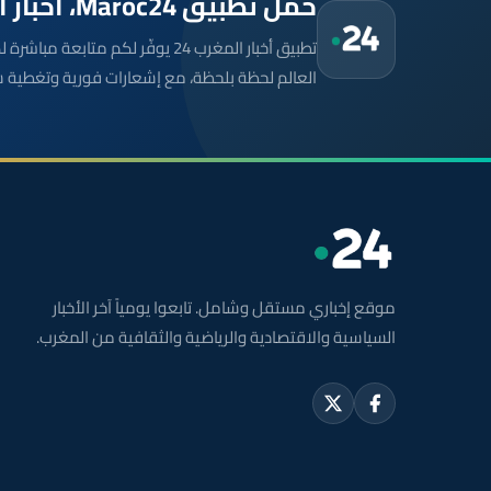
حمّل تطبيق Maroc24، أخبار المغرب تصلك أولاً
تطبيق أخبار المغرب 24 يوفّر لكم متا
العالم لحظة بلحظة، مع إشعارات فورية وتغطية 
موقع إخباري مستقل وشامل. تابعوا يومياً آخر الأخبار
السياسية والاقتصادية والرياضية والثقافية من المغرب.