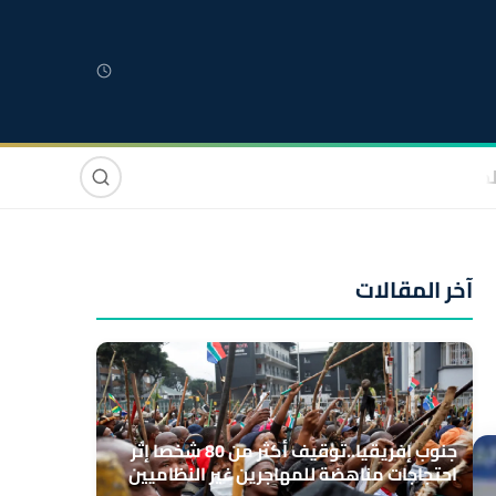
لمغربية
مغاربة العالم
دولي
صوت وصورة
آخر المقالات
جنوب إفريقيا..توقيف أكثر من 80 شخصا إثر
احتجاجات مناهضة للمهاجرين غير النظاميين