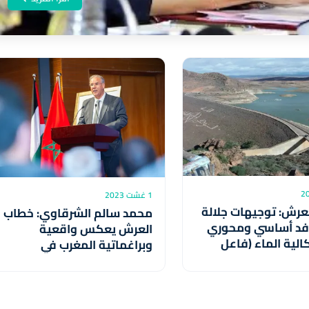
1 غشت 2023
عرش: توجيهات جلالة
محمد سالم الشرقاوي: خطاب
افد أساسي ومحوري
العرش يعكس واقعية
لية الماء (فاعل
وبراغماتية المغرب في
التعاطي مع القضية
الفلسطينية