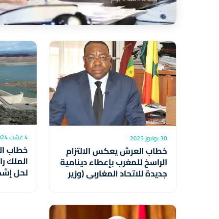
4 غشت 2024
30 يوليوز 2025
خطاب ال
خطاب العرش يعكس الالتزام
الملك ر
الراسخ للمغرب بإعطاء دينامية
لحل إشكا
جديدة للاتحاد المغاربي (وزير
بيئي)
الخارجية السنغالي الأسبق)