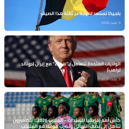
بلجيكا تستعد لموجة حر ثالثة هذا الصيف
9 غشت 2026
الولايات المتحدة تتعامل بـ"هدوء" مع إيران (دونالد
ترامب)
9 غشت 2026
كأس أمم إفريقيا للسيدات – المغرب 2026... الكاميرون
تتأهل إلى نصف النهائي وتضرب موعدا مع المنتخب