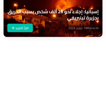
إسبانيا: إجلاء نحو 26 ألف شخص بسبب الحريق
بجزيرة تينيريفي
Maroc24
19 غشت 2023
اقرأ المزيد