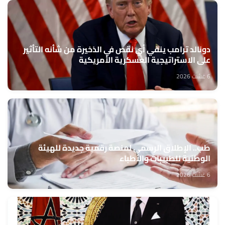
دونالد ترامب ينفي أي نقص في الذخيرة من شأنه التأثير
على الاستراتيجية العسكرية الأمريكية
6 غشت 2026
طب.. الإطلاق الرسمي لمنصة رقمية جديدة للهيئة
الوطنية للطبيبات والأطباء
6 غشت 2026