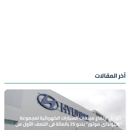
آخر المقالات
كوريا.. ارتفاع مبيعات السيارات الكهربائية لمجموعة
"هيونداي موتور" بنحو 25 بالمائة في النصف الأول من
السنة