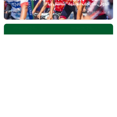
الدولي للدراجات الجبلية "شانتال بيا"
8 غشت 2026
الخميسات ..افتتاح معرض للمنتوجات المجالية الممولة
في إطار المبادرة الوطنية للتنمية البشرية
8 غشت 2026
الناظور.. بنك إفريقيا يحتفي بزبنائه من مغاربة العالم
8 غشت 2026