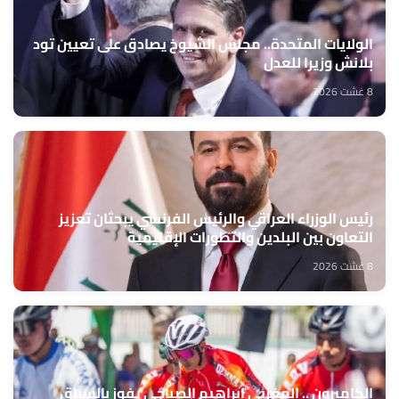
الولايات المتحدة.. مجلس الشيوخ يصادق على تعيين تود
بلانش وزيرا للعدل
8 غشت 2026
رئيس الوزراء العراقي والرئيس الفرنسي يبحثان تعزيز
التعاون بين البلدين والتطورات الإقليمية
8 غشت 2026
الكاميرون .. المغربي إبراهيم الصباحي يفوز بالسباق