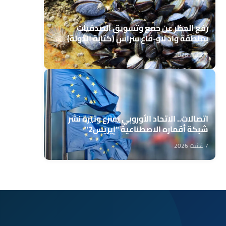
رفع الحظر عن جمع وتسويق الصدفيات
بمنطقة واد لاو-قاع سراس (كتابة الدولة)
7 غشت 2026
اتصالات.. الاتحاد الأوروبي يسرع وتيرة نشر
شبكة أقماره الاصطناعية "إيريس2"
7 غشت 2026