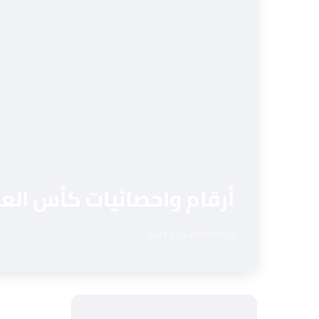
أرقام واحصائيات كأس العرب ق
Maroc24
26 نونبر 2021