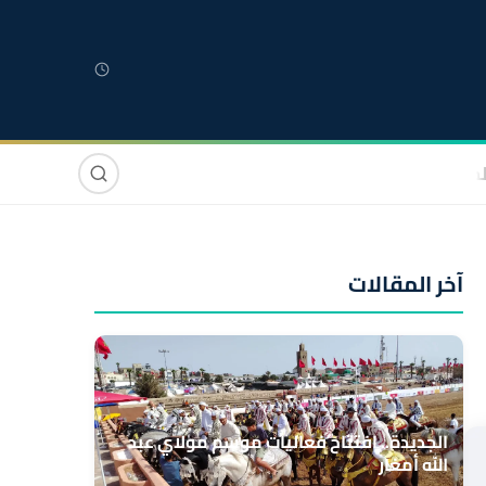
لمغربية
مغاربة العالم
دولي
صوت وصورة
آخر المقالات
الجديدة.. افتتاح فعاليات موسم مولاي عبد
الله أمغار