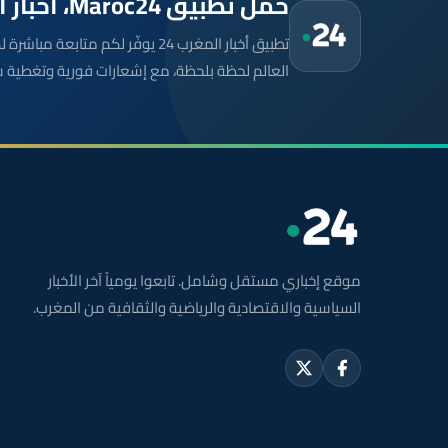
حمّل تطبيق Maroc24، أخبار المغرب تصلك أولاً
تطبيق أخبار المغرب 24 يوفّر لكم متا
العالم لحظة بلحظة، مع إشعارات فورية وتغطية 
موقع إخباري مستقل وشامل. تابعوا يومياً آخر الأخبار
السياسية والاقتصادية والرياضية والثقافية من المغرب.