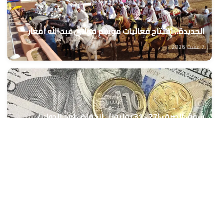
الجديدة.. افتتاح فعاليات موسم مولاي عبد الله أمغار
7 غشت 2026
سوق الصرف (27 - 31 يوليوز).. انخفاض زوج الدولار/
الدرهم بنسبة 0,42 في المائة (مركز أبحاث)
7 غشت 2026
الدخول المدرسي المقبل سیتم في موعده الرسمي