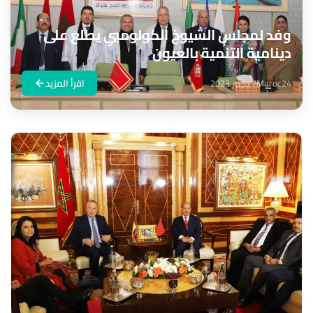
وفد لمجلس الشيوخ الكولومبي يطلع على
دينامية التنمية بالعيون
Maroc24
7 دجنبر 2023
اقرأ المزيد