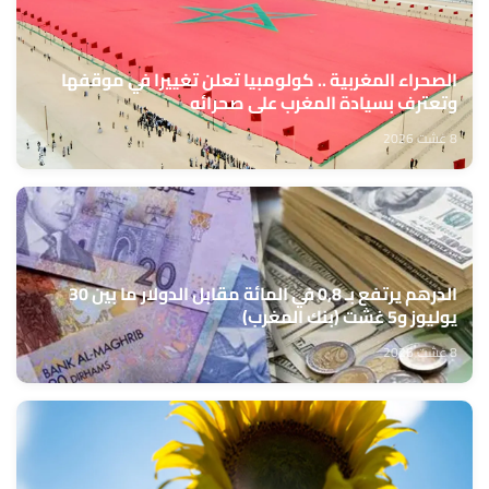
الصحراء المغربية .. كولومبيا تعلن تغييرا في موقفها
وتعترف بسيادة المغرب على صحرائه
8 غشت 2026
الدرهم يرتفع بـ 0,8 في المائة مقابل الدولار ما بين 30
يوليوز و5 غشت (بنك المغرب)
8 غشت 2026