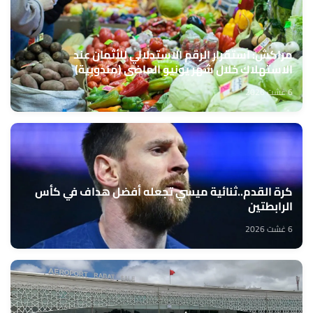
مراكش: استقرار الرقم الاستدلالي للأثمان عند
الاستهلاك خلال شهر يونيو الماضي (مندوبية)
6 غشت 2026
كرة القدم..ثنائية ميسي تجعله أفضل هداف في كأس
الرابطتين
6 غشت 2026