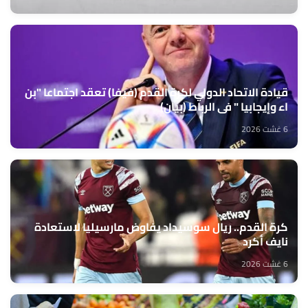
قيادة الاتحاد الدولي لكرة القدم (فيفا) تعقد اجتماعا "بن
اء وإيجابيا " في الرباط (بيان)
6 غشت 2026
كرة القدم.. ريال سوسيداد يفاوض مارسيليا لاستعادة
نايف أكرد
6 غشت 2026