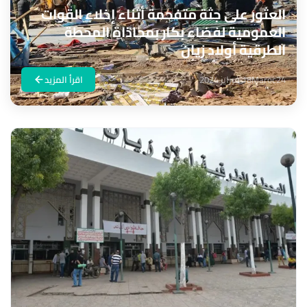
العثور على جثة متفحمة أثناء إخلاء القوات
العمومية لفضاء بكار بمحاذاة المحطة
الطرقية أولاد زيان
Maroc24
18 فبراير 2024
اقرأ المزيد